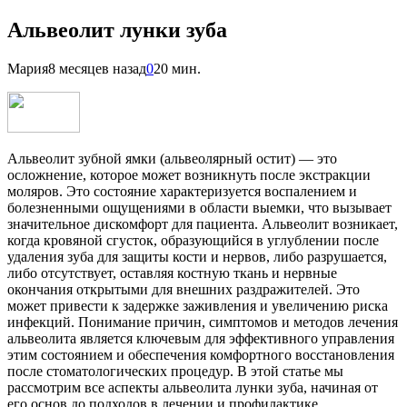
Альвеолит лунки зуба
Мария
8 месяцев назад
0
20 мин.
Альвеолит зубной ямки (альвеолярный остит) — это
осложнение, которое может возникнуть после экстракции
моляров. Это состояние характеризуется воспалением и
болезненными ощущениями в области выемки, что вызывает
значительное дискомфорт для пациента. Альвеолит возникает,
когда кровяной сгусток, образующийся в углублении после
удаления зуба для защиты кости и нервов, либо разрушается,
либо отсутствует, оставляя костную ткань и нервные
окончания открытыми для внешних раздражителей. Это
может привести к задержке заживления и увеличению риска
инфекций. Понимание причин, симптомов и методов лечения
альвеолита является ключевым для эффективного управления
этим состоянием и обеспечения комфортного восстановления
после стоматологических процедур. В этой статье мы
рассмотрим все аспекты альвеолита лунки зуба, начиная от
его основ до подходов в лечении и профилактике.