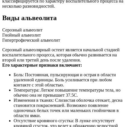
классифицируется по характеру воспалительного процесса на
несколько разновидностей.
Виды альвеолита
Серозный альвеолит
Гнойный альвеолит
Гипертрофический альвеолит
Серозный альвеолярный остеит является начальной стадией
воспалительного процесса, которая обычно развивается на
второй или третий день после удаления.
Его характерные признаки включают:
Боль: Постоянная, пульсирующая и острая в области
удаленной единицы. Боль усиливается при любом
контакте с этой областью.
Температура: Легкое повышение температуры тела, но
обычно она не превышает 37.5C.
Изменения в тканях: Слизистая оболочка отекает, десна
становится покрасневшей. Возможно появление
одиночных белых точек или маленьких гнойничков в
области ямки.
Отсутствие кровяного сгустка: В лунке отсутствует
кровяной сгусток, что ведет к обнажению челюстной