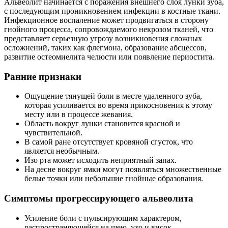
Альвеолит начинается с поражения внешнего слоя лунки зуба,
с последующим проникновением инфекции в костные ткани.
Инфекционное воспаление может продвигаться в сторону
гнойного процесса, сопровождаемого некрозом тканей, что
представляет серьезную угрозу возникновения сложных
осложнений, таких как флегмона, образование абсцессов,
развитие остеомиелита челюсти или появление периостита.
Ранние признаки
Ощущение тянущей боли в месте удаленного зуба,
которая усиливается во время прикосновения к этому
месту или в процессе жевания.
Область вокруг лунки становится красной и
чувствительной.
В самой ране отсутствует кровяной сгусток, что
является необычным.
Изо рта может исходить неприятный запах.
На десне вокруг ямки могут появляться множественные
белые точки или небольшие гнойные образования.
Симптомы прогрессирующего альвеолита
Усиление боли с пульсирующим характером,
распространяющейся на шею, ухо и висок.