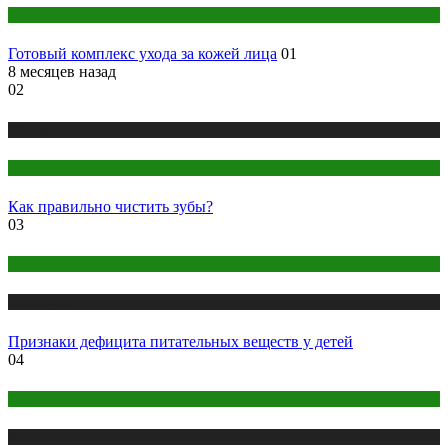
Народная медицина
Готовый комплекс ухода за кожей лица
01
8 месяцев назад
02
Медицина
Стоматология
Как правильно чистить зубы?
03
Детское здоровье
Медицина
Признаки дефицита питательных веществ у детей
04
Женское здоровье
Медицина