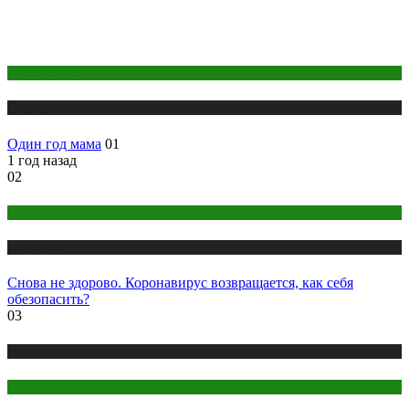
Беременность
Медицина
Один год мама
01
1 год назад
02
COVID
Медицина
Снова не здорово. Коронавирус возвращается, как себя
обезопасить?
03
Медицина
Стоматология