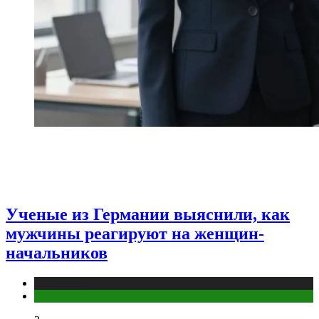
Ученые из Германии выяснили, как
мужчины реагируют на женщин-
начальников
Медицина
Мужское здоровье