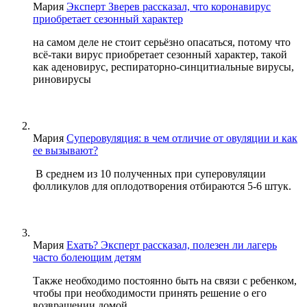
Мария
Эксперт Зверев рассказал, что коронавирус
приобретает сезонный характер
на самом деле не стоит серьёзно опасаться, потому что
всё-таки вирус приобретает сезонный характер, такой
как аденовирус, респираторно-синцитиальные вирусы,
риновирусы
Мария
Суперовуляция: в чем отличие от овуляции и как
ее вызывают?
В среднем из 10 полученных при суперовуляции
фолликулов для оплодотворения отбираются 5-6 штук.
Мария
Ехать? Эксперт рассказал, полезен ли лагерь
часто болеющим детям
Также необходимо постоянно быть на связи с ребенком,
чтобы при необходимости принять решение о его
возвращении домой.