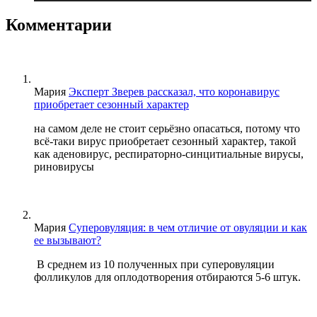
Комментарии
Мария
Эксперт Зверев рассказал, что коронавирус
приобретает сезонный характер
на самом деле не стоит серьёзно опасаться, потому что
всё-таки вирус приобретает сезонный характер, такой
как аденовирус, респираторно-синцитиальные вирусы,
риновирусы
Мария
Суперовуляция: в чем отличие от овуляции и как
ее вызывают?
В среднем из 10 полученных при суперовуляции
фолликулов для оплодотворения отбираются 5-6 штук.