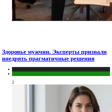
Здоровье мужчин. Эксперты призвали
внедрять прагматичные решения
Медицина
Мужское здоровье
2