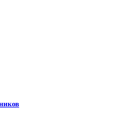
ников