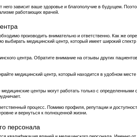
т него зависит ваше здоровье и благополучие в будущем. Поэто
ализме работающих врачей.
центра
обходимо производить внимательно и ответственно. Как же опре
мо выбирать медицинский центр, который имеет широкий спектр
нского центра. Обратите внимание на отзывы других пациентов
райте медицинский центр, который находится в удобном месте 
е медицинские центры могут работать только с определенными 
рудничает.
ветственный процесс. Помимо профиля, репутации и доступност
ровне и вернуться к полноценной жизни.
го персонала
ся квалификация врачей и медицинского персонала. Именно от