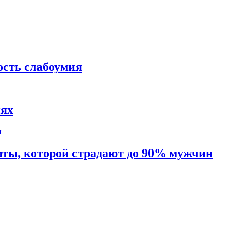
ость слабоумия
иях
таты, которой страдают до 90% мужчин