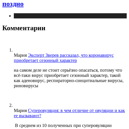
поздно
Медицина
Комментарии
Мария
Эксперт Зверев рассказал, что коронавирус
приобретает сезонный характер
на самом деле не стоит серьёзно опасаться, потому что
всё-таки вирус приобретает сезонный характер, такой
как аденовирус, респираторно-синцитиальные вирусы,
риновирусы
Мария
Суперовуляция: в чем отличие от овуляции и как
ее вызывают?
В среднем из 10 полученных при суперовуляции