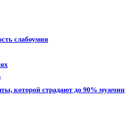
ость слабоумия
иях
таты, которой страдают до 90% мужчин