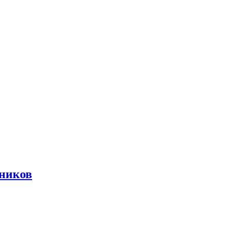
ников