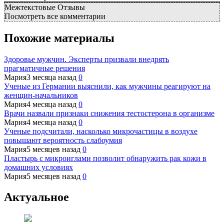
Межтекстовые Отзывы
Посмотреть все комментарии
Похожие материалы
Здоровье мужчин. Эксперты призвали внедрять
прагматичные решения
Мария
3 месяца назад
0
Ученые из Германии выяснили, как мужчины реагируют на
женщин-начальников
Мария
4 месяца назад
0
Врачи назвали признаки снижения тестостерона в организме
Мария
4 месяца назад
0
Ученые подсчитали, насколько микрочастицы в воздухе
повышают вероятность слабоумия
Мария
5 месяцев назад
0
Пластырь с микроиглами позволит обнаружить рак кожи в
домашних условиях
Мария
5 месяцев назад
0
Актуальное