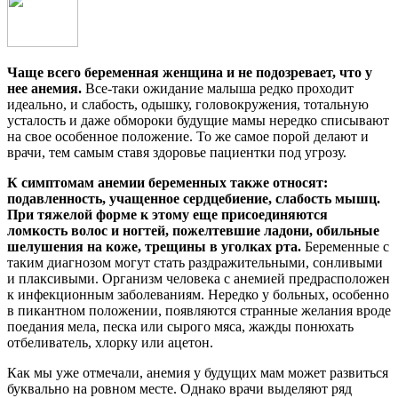
Чаще всего беременная женщина и не подозревает, что у
нее анемия.
Все-таки ожидание малыша редко проходит
идеально, и слабость, одышку, головокружения, тотальную
усталость и даже обмороки будущие мамы нередко списывают
на свое особенное положение. То же самое порой делают и
врачи, тем самым ставя здоровье пациентки под угрозу.
К симптомам анемии беременных также относят:
подавленность, учащенное сердцебиение, слабость мышц.
При тяжелой форме к этому еще присоединяются
ломкость волос и ногтей, пожелтевшие ладони, обильные
шелушения на коже, трещины в уголках рта.
Беременные с
таким диагнозом могут стать раздражительными, сонливыми
и плаксивыми. Организм человека с анемией предрасположен
к инфекционным заболеваниям. Нередко у больных, особенно
в пикантном положении, появляются странные желания вроде
поедания мела, песка или сырого мяса, жажды понюхать
отбеливатель, хлорку или ацетон.
Как мы уже отмечали, анемия у будущих мам может развиться
буквально на ровном месте. Однако врачи выделяют ряд