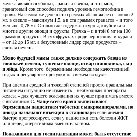
железа являются яблоки, гранат и свекла, и что, мол,
гранатовый сок способен поднять уровень гемоглобина в
крови. На самом же деле в ста граммах яблок железа – около 2
мг, в свекле – максимум 1,5, а в ста граммах гранатов – и того
меньше: 0,78 мг. Столько же содержат огурцы, клубника и
многие другие овощи и фрукты. Гречка – и в той 8 мг на 100
граммов продукта. В сухофруктах вроде чернослива и кураги
– от 12 до 15 мг, а безусловный лидер среди продуктов –
свиная печень.
Меню будущей мамы также должно содержать блюда из
говяжьей печени, тушеные овощи, отвар шиповника, сыр
и яйца.
Кроме того, беременным необходимы качественный
отдых и регулярные прогулки на свежем воздухе.
При анемии средней и тяжелой степеней просто правильным
питанием ситуацию не изменить – необходимы препараты
железа – для лучшего всасывания их лучше принимать вместе
с витамином С.
Чаще всего врачи выписывают
беременным пациенткам таблетки с микроминералами, но
иногда назначают инъекции в стационаре:
если анемия
быстро прогрессирует, если у пациентки есть болезни ЖКТ
или перед оперативным вмешательством.
Показаниями для госпитализации может быть отсутствие