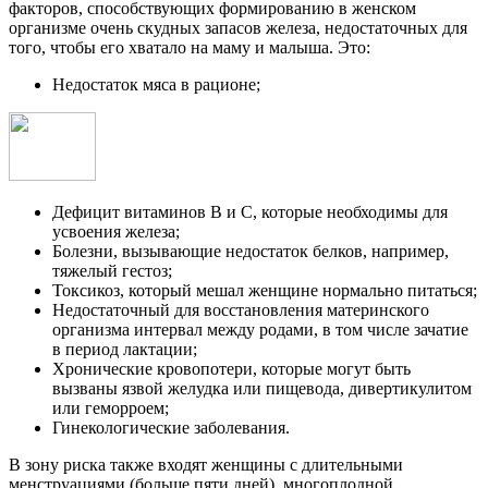
факторов, способствующих формированию в женском
организме очень скудных запасов железа, недостаточных для
того, чтобы его хватало на маму и малыша. Это:
Недостаток мяса в рационе;
Дефицит витаминов В и С, которые необходимы для
усвоения железа;
Болезни, вызывающие недостаток белков, например,
тяжелый гестоз;
Токсикоз, который мешал женщине нормально питаться;
Недостаточный для восстановления материнского
организма интервал между родами, в том числе зачатие
в период лактации;
Хронические кровопотери, которые могут быть
вызваны язвой желудка или пищевода, дивертикулитом
или геморроем;
Гинекологические заболевания.
В зону риска также входят женщины с длительными
менструациями (больше пяти дней), многоплодной