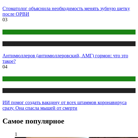
Стоматолог объяснила необходимость менять зубную щетку
после ОРВИ
03
Женское здоровье
Медицина
Антимюллеров (антимюллеровский, АМГ) гормон: что это
такое?
04
COVID
Медицина
ИИ помог создать вакцину от всех штаммов коронавируса
сразу. Она спасла мышей от смерти
Самое популярное
1