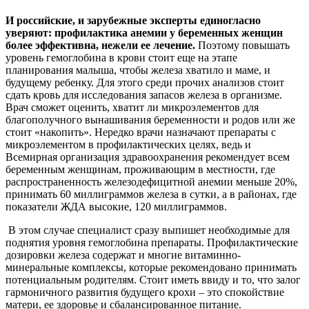
И российские, и зарубежные эксперты единогласно
уверяют: профилактика анемии у беременных женщин
более эффективна, нежели ее лечение.
Поэтому повышать
уровень гемоглобина в крови стоит еще на этапе
планирования малыша, чтобы железа хватило и маме, и
будущему ребенку. Для этого среди прочих анализов стоит
сдать кровь для исследования запасов железа в организме.
Врач сможет оценить, хватит ли микроэлементов для
благополучного вынашивания беременности и родов или же
стоит «накопить». Нередко врачи назначают препараты с
микроэлементом в профилактических целях, ведь и
Всемирная организация здравоохранения рекомендует всем
беременным женщинам, проживающим в местности, где
распространенность железодефицитной анемии меньше 20%,
принимать 60 миллиграммов железа в сутки, а в районах, где
показатели ЖДА высокие, 120 миллиграммов.
В этом случае специалист сразу выпишет необходимые для
поднятия уровня гемоглобина препараты. Профилактические
дозировки железа содержат и многие витаминно-
минеральные комплексы, которые рекомендовано принимать
потенциальным родителям. Стоит иметь ввиду и то, что залог
гармоничного развития будущего крохи – это спокойствие
матери, ее здоровье и сбалансированное питание.