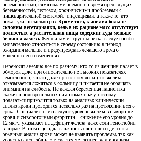
беременностью, симптомами анемии во время предыдущих
беременностей, гестозом, хроническими проблемами с
пищеварительной системой, инфекциями, а также те, кто
рожал уже несколько раз.
Кроме того, к анемии больше
склонны вегетарианки, ведь в их рационе мясо отсутствует
полностью, а растительная пища содержит куда меньше
белков и железа.
Женщинам из группы риска следует особо
внимательно относиться к своему состоянию в период
ожидания малыша и предупреждать лечащего врача о
малейших его изменениях.
Переносят анемию все по-разному: кто-то из женщин падает в
обморок даже при относительно не высоких показателях
гемоглобина, кто-то даже при остром дефиците железа
отказывается ложиться в больницу и пытается не обращать
внимания на слабость. Не каждая беременная пациентка
скажет о подозрительных симптомах врачу, поэтому
полагаться приходится только на анализы: клинический
анализ крови проводится несколько раз на протяжении всего
срока. Специалисты исследуют уровень железа в сыворотке
крови и сывороточный ферритин – снижение его уровня до
12 мкг/л указывает на дефицит железа, даже если гемоглобин
в норме. В этом еще одна сложность постановки диагноза:
обычный анализ крови может не выявить проблемы, так как
уровень гемоглобина опускается медленнее, чем организм