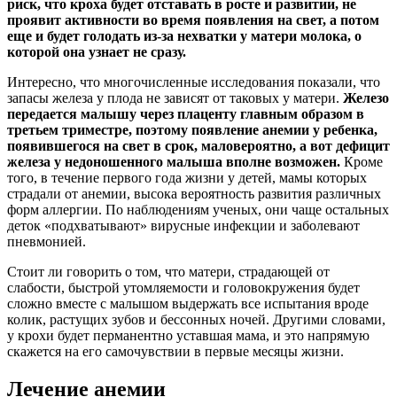
риск, что кроха будет отставать в росте и развитии, не
проявит активности во время появления на свет, а потом
еще и будет голодать из-за нехватки у матери молока, о
которой она узнает не сразу.
Интересно, что многочисленные исследования показали, что
запасы железа у плода не зависят от таковых у матери.
Железо
передается малышу через плаценту главным образом в
третьем триместре, поэтому появление анемии у ребенка,
появившегося на свет в срок, маловероятно, а вот дефицит
железа у недоношенного малыша вполне возможен.
Кроме
того, в течение первого года жизни у детей, мамы которых
страдали от анемии, высока вероятность развития различных
форм аллергии. По наблюдениям ученых, они чаще остальных
деток «подхватывают» вирусные инфекции и заболевают
пневмонией.
Стоит ли говорить о том, что матери, страдающей от
слабости, быстрой утомляемости и головокружения будет
сложно вместе с малышом выдержать все испытания вроде
колик, растущих зубов и бессонных ночей. Другими словами,
у крохи будет перманентно уставшая мама, и это напрямую
скажется на его самочувствии в первые месяцы жизни.
Лечение анемии