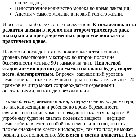
после родов;
Недостаточное количество молока во время лактации;
Анемия у самого малыша в первый год его жизни.
И все это – наиболее частые последствия.
К сожалению, из-за
развития анемии в первом или втором триместрах риск
выкидыша и преждевременных родов увеличивается
практически вдвое.
Но все эти последствия в основном касаются женщин,
уровень гемоглобина у которых во второй половине
беременности меньше 90 граммов на литр.
При легкой
стадии анемии прогноз для мамы и малыша будет, скорее
всего, благоприятным.
Впрочем, завышенный уровень
гемоглобина – тоже не лучший вариант: показатель выше 120
граммов на литр может сопровождаться серьезными
осложнениями, вплоть до преэклампсии.
Таким образом, анемия опасна, в первую очередь, для матери,
но так как женщина и ребенок во время беременности
связаны, состояние мамы напрямую отражается на крохе. В
утробе ему будет не хватать полезных веществ – дефицит
гемоглобина влечет за собой тканевую гипоксию, то есть
плохое снабжение клеток кислородом, так что плод не может
развиваться полноценно.
Меняется и состав плаценты. Есть