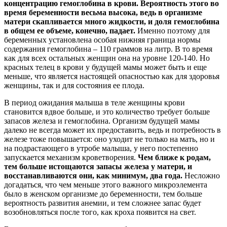
концентрацию гемоглобина в крови. Вероятность этого во
время беременности весьма высока, ведь в организме
матери скапливается много жидкости, и доля гемоглобина
в общем ее объеме, конечно, падает.
Именно поэтому для
беременных установлена особая нижняя граница нормы
содержания гемоглобина – 110 граммов на литр. В то время
как для всех остальных женщин она на уровне 120-140. Но
красных телец в крови у будущей мамы может быть и еще
меньше, что является настоящей опасностью как для здоровья
женщины, так и для состояния ее плода.
В период ожидания малыша в теле женщины крови
становится вдвое больше, и это количество требует больше
запасов железа и гемоглобина. Организм будущей мамы
далеко не всегда может их предоставить, ведь и потребность в
железе тоже повышается: оно уходит не только на мать, но и
на подрастающего в утробе малыша, у него постепенно
запускается механизм кроветворения.
Чем ближе к родам,
тем больше истощаются запасы железа у матери, и
восстанавливаются они, как минимум, два года.
Несложно
догадаться, что чем меньше этого важного микроэлемента
было в женском организме до беременности, тем больше
вероятность развития анемии, и тем сложнее запас будет
возобновляться после того, как кроха появится на свет.