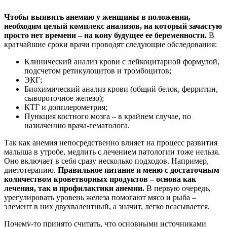
Чтобы выявить анемию у женщины в положении,
необходим целый комплекс анализов, на который зачастую
просто нет времени – на кону будущее ее беременности.
В
кратчайшие сроки врачи проводят следующие обследования:
Клинический анализ крови с лейкоцитарной формулой,
подсчетом ретикулоцитов и тромбоцитов;
ЭКГ;
Биохимический анализ крови (общий белок, ферритин,
сывороточное железо);
КТГ и допплерометрия;
Пункция костного мозга – в крайнем случае, по
назначению врача-гематолога.
Так как анемия непосредственно влияет на процесс развития
малыша в утробе, медлить с лечением патологии тоже нельзя.
Оно включает в себя сразу несколько подходов. Например,
диетотерапию.
Правильное питание и меню с достаточным
количеством кроветворных продуктов – основа как
лечения, так и профилактики анемии.
В первую очередь,
урегулировать уровень железа помогают мясо и рыба –
элемент в них двухвалентный, а значит, легко всасывается.
Почему-то принято считать, что основными источниками