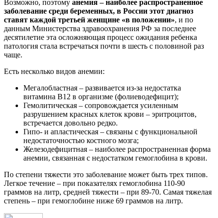
Возможно, поэтому
анемия – наиболее распространенное
заболевание среди беременных, в России этот диагноз
ставят каждой третьей женщине «в положении»
, и по
данным Министерства здравоохранения РФ за последнее
десятилетие эта осложняющая процесс ожидания ребенка
патология стала встречаться почти в шесть с половиной раз
чаще.
Есть несколько видов анемии:
Мегалобластная – развивается из-за недостатка
витамина В12 в организме (фолиеводефицит);
Гемолитическая – сопровождается усиленным
разрушением красных клеток крови – эритроцитов,
встречается довольно редко.
Гипо- и апластическая – связаны с функциональной
недостаточностью костного мозга;
Железодефицитная – наиболее распространенная форма
анемии, связанная с недостатком гемоглобина в крови.
По степени тяжести это заболевание может быть трех типов.
Легкое течение – при показателях гемоглобина 110-90
граммов на литр, средней тяжести – при 89-70. Самая тяжелая
степень – при гемоглобине ниже 69 граммов на литр.