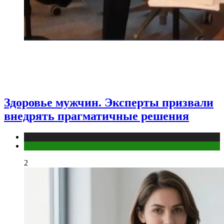
Здоровье мужчин. Эксперты призвали
внедрять прагматичные решения
Медицина
Мужское здоровье
2