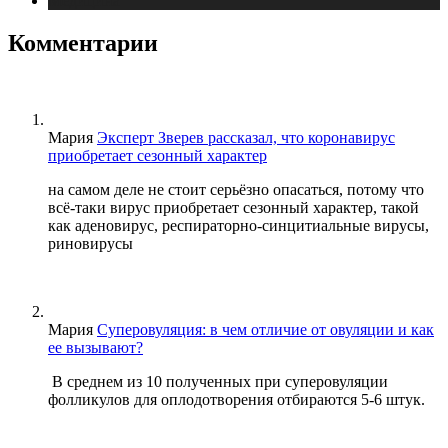
Медицина
Комментарии
Мария
Эксперт Зверев рассказал, что коронавирус
приобретает сезонный характер
на самом деле не стоит серьёзно опасаться, потому что
всё-таки вирус приобретает сезонный характер, такой
как аденовирус, респираторно-синцитиальные вирусы,
риновирусы
Мария
Суперовуляция: в чем отличие от овуляции и как
ее вызывают?
В среднем из 10 полученных при суперовуляции
фолликулов для оплодотворения отбираются 5-6 штук.