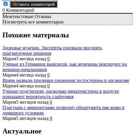
0
Комментарий
Межтекстовые Отзывы
Посмотреть все комментарии
Похожие материалы
Здоровье мужчин. Эксперты призвали внедрять
прагматичные решения
Мария
3 месяца назад
0
Ученые из Германии выяснили, как мужчины реагируют на
женщин-начальников
Мария
4 месяца назад
0
Врачи назвали признаки снижения тестостерона в организме
Мария
4 месяца назад
0
Ученые подсчитали, насколько микрочастицы в воздухе
повышают вероятность слабоумия
Мария
5 месяцев назад
0
Пластырь с микроиглами позволит обнаружить рак кожи в
домашних условиях
Мария
5 месяцев назад
0
Актуальное