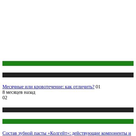
Женское здоровье
Медицина
Месячные или кровотечение: как отличить?
01
8 месяцев назад
02
Медицина
Стоматология
Состав зубной пасты «Колгейт»: действующие компоненты и