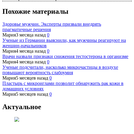
Похожие материалы
Здоровье мужчин. Эксперты призвали внедрять
прагматичные решения
Мария
3 месяца назад
0
Ученые из Германии выяснили, как мужчины реагируют на
женщин-начальников
Мария
4 месяца назад
0
Врачи назвали признаки снижения тестостерона в организме
Мария
4 месяца назад
0
Ученые подсчитали, насколько микрочастицы в воздухе
повышают вероятность слабоумия
Мария
5 месяцев назад
0
Пластырь с микроиглами позволит обнаружить рак кожи в
домашних условиях
Мария
5 месяцев назад
0
Актуальное