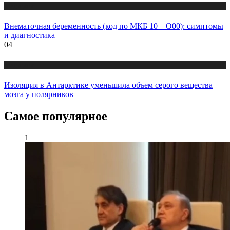
Медицина
Внематочная беременность (код по МКБ 10 – О00): симптомы
и диагностика
04
Медицина
Изоляция в Антарктике уменьшила объем серого вещества
мозга у полярников
Самое популярное
1