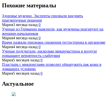
Похожие материалы
Здоровье мужчин. Эксперты призвали внедрять
прагматичные решения
Мария
3 месяца назад
0
Ученые из Германии выяснили, как мужчины реагируют на
женщин-начальников
Мария
4 месяца назад
0
Врачи назвали признаки снижения тестостерона в организме
Мария
4 месяца назад
0
Ученые подсчитали, насколько микрочастицы в воздухе
повышают вероятность слабоумия
Мария
5 месяцев назад
0
Пластырь с микроиглами позволит обнаружить рак кожи в
домашних условиях
Мария
5 месяцев назад
0
Актуальное