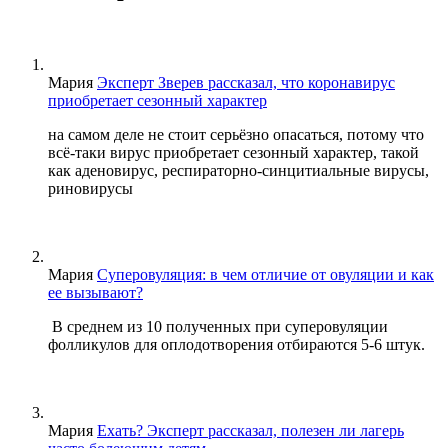
Мария
Эксперт Зверев рассказал, что коронавирус
приобретает сезонный характер
на самом деле не стоит серьёзно опасаться, потому что
всё-таки вирус приобретает сезонный характер, такой
как аденовирус, респираторно-синцитиальные вирусы,
риновирусы
Мария
Суперовуляция: в чем отличие от овуляции и как
ее вызывают?
В среднем из 10 полученных при суперовуляции
фолликулов для оплодотворения отбираются 5-6 штук.
Мария
Ехать? Эксперт рассказал, полезен ли лагерь