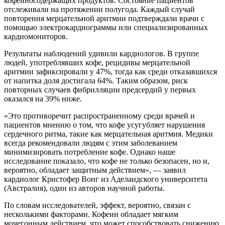
кофеиносодержащих продуктов. Состояние пациентов
отслеживали на протяжении полугода. Каждый случай
повторения мерцательной аритмии подтверждали врачи с
помощью электрокардиограммы или специализированных
кардиомониторов.
Результаты наблюдений удивили кардиологов. В группе
людей, употреблявших кофе, рецидивы мерцательной
аритмии зафиксировали у 47%, тогда как среди отказавшихся
от напитка доля достигала 64%. Таким образом, риск
повторных случаев фибрилляции предсердий у первых
оказался на 39% ниже.
«Это противоречит распространенному среди врачей и
пациентов мнению о том, что кофе усугубляет нарушения
сердечного ритма, такие как мерцательная аритмия. Медики
всегда рекомендовали людям с этим заболеванием
минимизировать потребление кофе. Однако наше
исследование показало, что кофе не только безопасен, но и,
вероятно, обладает защитным действием», — заявил
кардиолог Кристофер Вонг из Аделаидского университета
(Австралия), один из авторов научной работы.
По словам исследователей, эффект, вероятно, связан с
несколькими факторами. Кофеин обладает мягким
мочегонным действием, что может способствовать снижению