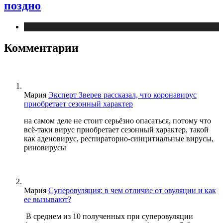
поздно
Медицина
Комментарии
Мария
Эксперт Зверев рассказал, что коронавирус
приобретает сезонный характер
на самом деле не стоит серьёзно опасаться, потому что
всё-таки вирус приобретает сезонный характер, такой
как аденовирус, респираторно-синцитиальные вирусы,
риновирусы
Мария
Суперовуляция: в чем отличие от овуляции и как
ее вызывают?
В среднем из 10 полученных при суперовуляции