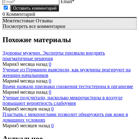
Email*
0
Комментарий
Межтекстовые Отзывы
Посмотреть все комментарии
Похожие материалы
Здоровье мужчин. Эксперты призвали внедрять
прагматичные решения
Мария
3 месяца назад
0
Ученые из Германии выяснили, как мужчины реагируют на
женщин-начальников
Мария
4 месяца назад
0
Врачи назвали признаки снижения тестостерона в организме
Мария
4 месяца назад
0
Ученые подсчитали, насколько микрочастицы в воздухе
повышают вероятность слабоумия
Мария
5 месяцев назад
0
Пластырь с микроиглами позволит обнаружить рак кожи в
домашних условиях
Мария
5 месяцев назад
0
Актуальное