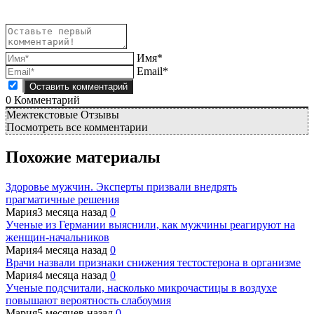
Имя*
Email*
0
Комментарий
Межтекстовые Отзывы
Посмотреть все комментарии
Похожие материалы
Здоровье мужчин. Эксперты призвали внедрять
прагматичные решения
Мария
3 месяца назад
0
Ученые из Германии выяснили, как мужчины реагируют на
женщин-начальников
Мария
4 месяца назад
0
Врачи назвали признаки снижения тестостерона в организме
Мария
4 месяца назад
0
Ученые подсчитали, насколько микрочастицы в воздухе
повышают вероятность слабоумия
Мария
5 месяцев назад
0