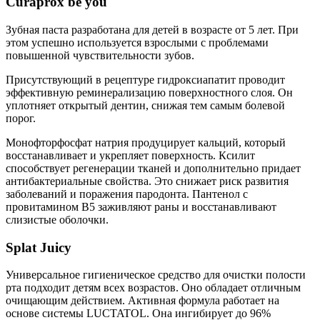
Curaprox be you
Зубная паста разработана для детей в возрасте от 5 лет. При
этом успешно используется взрослыми с проблемами
повышенной чувствительности зубов.
Присутствующий в рецептуре гидроксиапатит проводит
эффективную реминерализацию поверхностного слоя. Он
уплотняет открытый дентин, снижая тем самым болевой
порог.
Монофторфосфат натрия продуцирует кальций, который
восстанавливает и укрепляет поверхность. Ксилит
способствует регенерации тканей и дополнительно придает
антибактериальные свойства. Это снижает риск развития
заболеваний и поражения пародонта. Пантенол с
провитамином В5 заживляют раны и восстанавливают
слизистые оболочки.
Splat Juicy
Универсальное гигиеническое средство для очистки полости
рта подходит детям всех возрастов. Оно обладает отличным
очищающим действием. Активная формула работает на
основе системы LUCTATOL. Она ингибирует до 96%