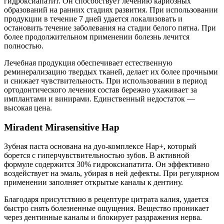
гидроксиапатит. Он способствует лечению кариозных
образований на ранних стадиях развития. При использовании
продукции в течение 7 дней удается локализовать и
остановить течение заболевания на стадии белого пятна. При
более продолжительном применении болезнь лечится
полностью.
Лечебная продукция обеспечивает естественную
реминерализацию твердых тканей, делает их более прочными
и снижает чувствительность. При использовании в период
ортодонтического лечения состав бережно ухаживает за
имплантами и винирами. Единственный недостаток —
высокая цена.
Miradent Mirasensitive Hap
Зубная паста основана на дуо-комплексе Hap+, который
борется с гиперчувствительностью зубов. В активной
формуле содержится 30% гидроксиапатита. Он эффективно
воздействует на эмаль, убирая в ней дефекты. При регулярном
применении заполняет открытые каналы к дентину.
Благодаря присутствию в рецептуре цитрата калия, удается
быстро снять болезненные ощущения. Вещество проникает
через дентинные каналы и блокирует раздражения нерва.