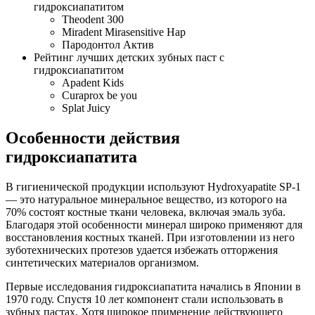
гидроксиапатитом
Theodent 300
Miradent Mirasensitive Hap
Пародонтол Актив
Рейтинг лучших детских зубных паст с
гидроксиапатитом
Apadent Kids
Curaprox be you
Splat Juicy
Особенности действия
гидроксиапатита
В гигиенической продукции используют Hydroxyapatite SP-1
— это натуральное минеральное вещество, из которого на
70% состоят костные ткани человека, включая эмаль зуба.
Благодаря этой особенности минерал широко применяют для
восстановления костных тканей. При изготовлении из него
зуботехнических протезов удается избежать отторжения
синтетических материалов организмом.
Первые исследования гидроксиапатита начались в Японии в
1970 году. Спустя 10 лет компонент стали использовать в
зубных пастах. Хотя широкое применение действующего