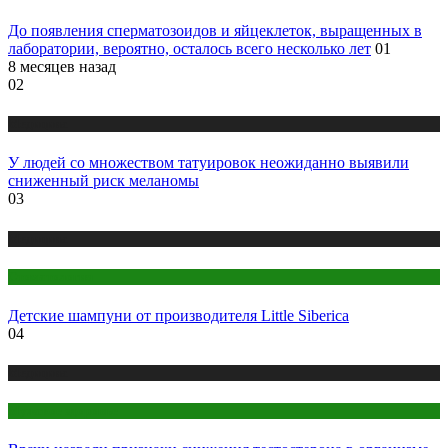
До появления сперматозоидов и яйцеклеток, выращенных в
лаборатории, вероятно, осталось всего несколько лет
01
8 месяцев назад
02
Медицина
У людей со множеством татуировок неожиданно выявили
сниженный риск меланомы
03
Медицина
Стоматология
Детские шампуни от производителя Little Siberica
04
Медицина
Мужское здоровье