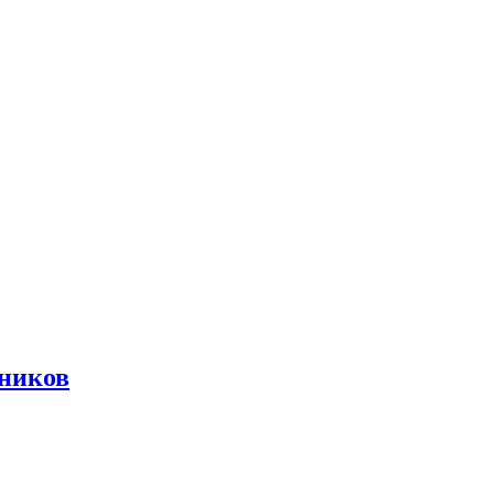
ников