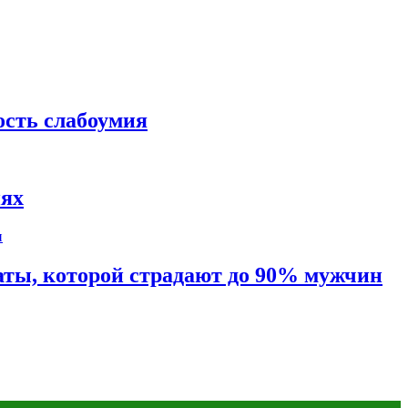
ость слабоумия
иях
таты, которой страдают до 90% мужчин