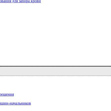
вания для забора крови
 решения
нщин-начальников