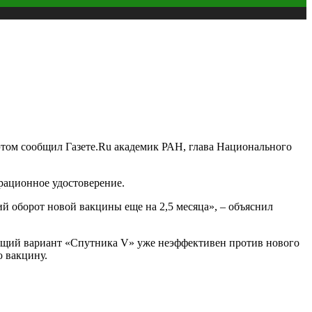
этом сообщил Газете.Ru академик РАН, глава Национального
трационное удостоверение.
ий оборот новой вакцины еще на 2,5 месяца», – объяснил
ующий вариант «Спутника V» уже неэффективен против нового
ю вакцину.