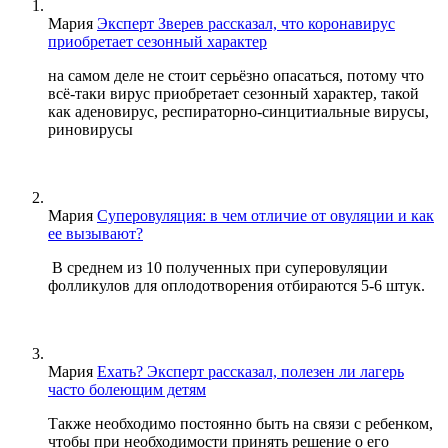
Мария
Эксперт Зверев рассказал, что коронавирус
приобретает сезонный характер
на самом деле не стоит серьёзно опасаться, потому что
всё-таки вирус приобретает сезонный характер, такой
как аденовирус, респираторно-синцитиальные вирусы,
риновирусы
Мария
Суперовуляция: в чем отличие от овуляции и как
ее вызывают?
В среднем из 10 полученных при суперовуляции
фолликулов для оплодотворения отбираются 5-6 штук.
Мария
Ехать? Эксперт рассказал, полезен ли лагерь
часто болеющим детям
Также необходимо постоянно быть на связи с ребенком,
чтобы при необходимости принять решение о его