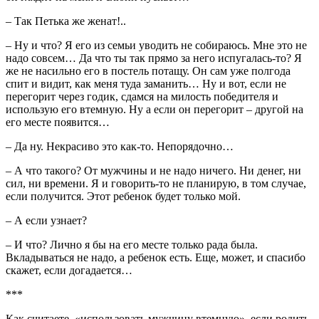
– Так Петька же женат!..
– Ну и что? Я его из семьи уводить не собираюсь. Мне это не
надо совсем… Да что ты так прямо за него испугалась-то? Я
же не насильно его в постель потащу. Он сам уже полгода
спит и видит, как меня туда заманить… Ну и вот, если не
перегорит через годик, сдамся на милость победителя и
использую его втемную. Ну а если он перегорит – другой на
его месте появится…
– Да ну. Некрасиво это как-то. Непорядочно…
– А что такого? От мужчины и не надо ничего. Ни денег, ни
сил, ни времени. Я и говорить-то не планирую, в том случае,
если получится. Этот ребенок будет только мой.
– А если узнает?
– И что? Лично я бы на его месте только рада была.
Вкладываться не надо, а ребенок есть. Еще, может, и спасибо
скажет, если догадается…
***
Как считаете, «использовать мужчину втемную», если родить