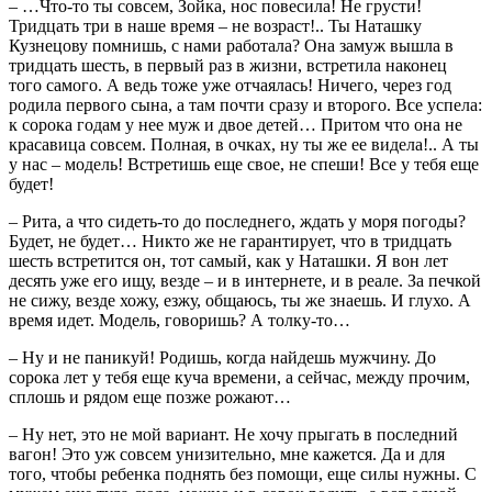
– …Что-то ты совсем, Зойка, нос повесила! Не грусти!
Тридцать три в наше время – не возраст!.. Ты Наташку
Кузнецову помнишь, с нами работала? Она замуж вышла в
тридцать шесть, в первый раз в жизни, встретила наконец
того самого. А ведь тоже уже отчаялась! Ничего, через год
родила первого сына, а там почти сразу и второго. Все успела:
к сорока годам у нее муж и двое детей… Притом что она не
красавица совсем. Полная, в очках, ну ты же ее видела!.. А ты
у нас – модель! Встретишь еще свое, не спеши! Все у тебя еще
будет!
– Рита, а что сидеть-то до последнего, ждать у моря погоды?
Будет, не будет… Никто же не гарантирует, что в тридцать
шесть встретится он, тот самый, как у Наташки. Я вон лет
десять уже его ищу, везде – и в интернете, и в реале. За печкой
не сижу, везде хожу, езжу, общаюсь, ты же знаешь. И глухо. А
время идет. Модель, говоришь? А толку-то…
– Ну и не паникуй! Родишь, когда найдешь мужчину. До
сорока лет у тебя еще куча времени, а сейчас, между прочим,
сплошь и рядом еще позже рожают…
– Ну нет, это не мой вариант. Не хочу прыгать в последний
вагон! Это уж совсем унизительно, мне кажется. Да и для
того, чтобы ребенка поднять без помощи, еще силы нужны. С