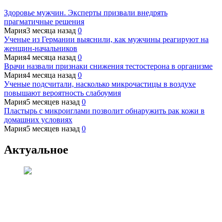
Здоровье мужчин. Эксперты призвали внедрять
прагматичные решения
Мария
3 месяца назад
0
Ученые из Германии выяснили, как мужчины реагируют на
женщин-начальников
Мария
4 месяца назад
0
Врачи назвали признаки снижения тестостерона в организме
Мария
4 месяца назад
0
Ученые подсчитали, насколько микрочастицы в воздухе
повышают вероятность слабоумия
Мария
5 месяцев назад
0
Пластырь с микроиглами позволит обнаружить рак кожи в
домашних условиях
Мария
5 месяцев назад
0
Актуальное