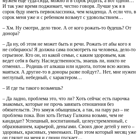
мужем еще туда-сюда, можно и в сорок родить, а вот одной…
И так уже время поджимает, честно говоря. Лучше уж я в
сорок буду иметь первоклассника, чем младенца. А если что, в
сорок меня уже и с ребенком возьмут с удовольствием…
– Хм. Ну смотри, дело твое. А от кого рожать-то будешь? От
донора?
– Да ну, об этом не может быть и речи. Рожать от абы кого я
не собираюсь! Я должна сама посмотреть на человека, дело-то
серьезное. Кто он, из какой семьи, с каким здоровьем, как
ведет себя в быту. Наследственность, знаешь ли, никто не
отменял… Родишь от алкаша или идиота, потом всю жизнь
маяться. А другие-то в доноры разве пойдут?.. Нет, мне нужен
неглупый, небедный, с характером…
– И где ты такого возьмешь?
– Да ладно, проблема это, что ли? Хоть сейчас есть парочка
знакомых, которые не прочь завязать отношения без
обязательств. Это замуж обыщешься, а так, на пару раз – не
проблема пока. Вон хоть Петьку Галкина возьми, чем не
кандидат? Успешный, воспитанный, целеустремленный, с
образованием, карьерой, деньгами. Своих двое детей у него –
здоровых, красивых, умненьких. При этом который месяц уже
он глядит на меня и слюни пускает…