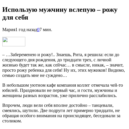
Использую мужчину вслепую – рожу
для себя
Мария
1 год назад
0
7 мин.
– …Забеременею и рожу!.. Знаешь, Рита, я решила: если до
следующего дня рождения, до тридцати трех, с личной
жизнью будет так же, как сейчас… в смысле, никак, – значит,
просто рожу ребенка для себя! Ну их, этих мужиков! Видимо,
семью создать мне не суждено…
В небольшом уютном кафе компания коллег отмечала чей-то
юбилей. Праздновали не первый час, и гости, мужчины и
женщины разных возрастов, уже прилично расслабились.
Впрочем, люди вели себя вполне достойно – танцевали,
смеялись, шутили. Две подруги лет примерно тридцати, не
обращая особого внимания на происходящее, беседовали за
столиком.