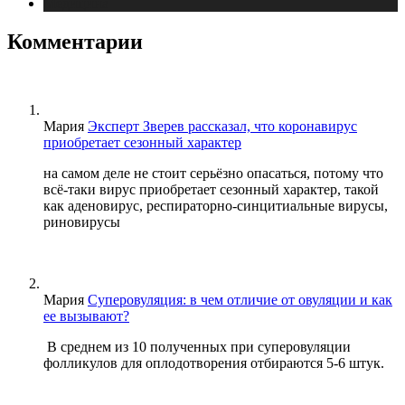
Медицина
Комментарии
Мария
Эксперт Зверев рассказал, что коронавирус
приобретает сезонный характер
на самом деле не стоит серьёзно опасаться, потому что
всё-таки вирус приобретает сезонный характер, такой
как аденовирус, респираторно-синцитиальные вирусы,
риновирусы
Мария
Суперовуляция: в чем отличие от овуляции и как
ее вызывают?
В среднем из 10 полученных при суперовуляции
фолликулов для оплодотворения отбираются 5-6 штук.