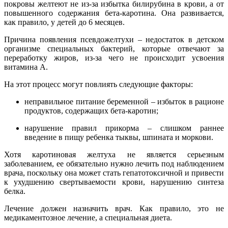
покровы желтеют не из-за избытка билирубина в крови, а от
повышенного содержания бета-каротина. Она развивается,
как правило, у детей до 6 месяцев.
Причина
появления псевдожелтухи – недостаток в детском
организме специальных бактерий, которые отвечают за
переработку жиров, из-за чего не происходит усвоения
витамина А.
На этот процесс могут повлиять следующие факторы:
неправильное питание беременной – избыток в рационе
продуктов, содержащих бета-каротин;
нарушение правил прикорма – слишком раннее
введение в пищу ребенка тыквы, шпината и моркови.
Хотя каротиновая желтуха не является серьезным
заболеванием, ее обязательно нужно лечить под наблюдением
врача, поскольку она может стать гепатотоксичной и привести
к ухудшению свертываемости крови, нарушению синтеза
белка.
Лечение должен назначить врач. Как правило, это не
медикаментозное лечение, а специальная диета.