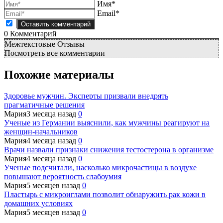
Имя*
Email*
0
Комментарий
Межтекстовые Отзывы
Посмотреть все комментарии
Похожие материалы
Здоровье мужчин. Эксперты призвали внедрять
прагматичные решения
Мария
3 месяца назад
0
Ученые из Германии выяснили, как мужчины реагируют на
женщин-начальников
Мария
4 месяца назад
0
Врачи назвали признаки снижения тестостерона в организме
Мария
4 месяца назад
0
Ученые подсчитали, насколько микрочастицы в воздухе
повышают вероятность слабоумия
Мария
5 месяцев назад
0
Пластырь с микроиглами позволит обнаружить рак кожи в
домашних условиях
Мария
5 месяцев назад
0