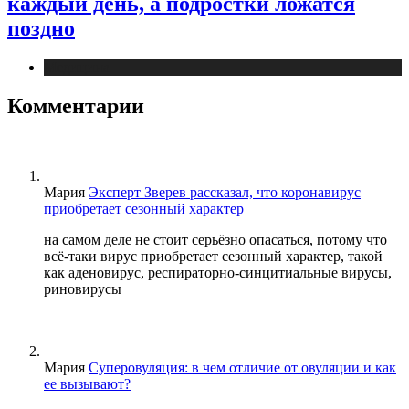
каждый день, а подростки ложатся
поздно
Медицина
Комментарии
Мария
Эксперт Зверев рассказал, что коронавирус
приобретает сезонный характер
на самом деле не стоит серьёзно опасаться, потому что
всё-таки вирус приобретает сезонный характер, такой
как аденовирус, респираторно-синцитиальные вирусы,
риновирусы
Мария
Суперовуляция: в чем отличие от овуляции и как
ее вызывают?