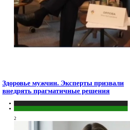
Здоровье мужчин. Эксперты призвали
внедрять прагматичные решения
Медицина
Мужское здоровье
2