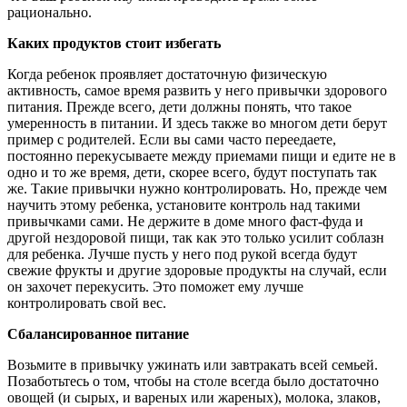
рационально.
Каких
продуктов
стоит
избегать
Когда ребенок проявляет достаточную физическую
активность, самое время развить у него привычки здорового
питания. Прежде всего, дети должны понять, что такое
умеренность в питании. И здесь также во многом дети берут
пример с родителей. Если вы сами часто переедаете,
постоянно перекусываете между приемами пищи и едите не в
одно и то же время, дети, скорее всего, будут поступать так
же. Такие привычки нужно контролировать. Но, прежде чем
научить этому ребенка, установите контроль над такими
привычками сами. Не держите в доме много фаст-фуда и
другой нездоровой пищи, так как это только усилит соблазн
для ребенка. Лучше пусть у него под рукой всегда будут
свежие фрукты и другие здоровые продукты на случай, если
он захочет перекусить. Это поможет ему лучше
контролировать свой вес.
Сбалансированное
питание
Возьмите в привычку ужинать или завтракать всей семьей.
Позаботьтесь о том, чтобы на столе всегда было достаточно
овощей (и сырых, и вареных или жареных), молока, злаков,