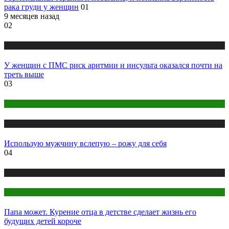
рака груди у женщин
01
9 месяцев назад
02
Медицина
У женщин с ПМС риск аритмии и инсульта оказался почти на
треть выше
03
Беременность
Медицина
Использую мужчину вслепую – рожу для себя
04
Медицина
Мужское здоровье
Папа может. Курение отца в детстве сделает жизнь его
будущих детей короче