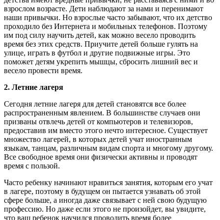
взрослом возрасте. Дети наблюдают за нами и перенимают
наши привычки. Но взрослые часто забывают, что их детство
проходило без Интернета и мобильных телефонов. Поэтому
им под силу научить детей, как можно весело проводить
время без этих средств. Приучите детей больше гулять на
улице, играть в футбол и другие подвижные игры. Это
поможет детям укрепить мышцы, сбросить лишний вес и
весело провести время.
2.
Летние
лагеря
Сегодня летние лагеря для детей становятся все более
распространенным явлением. В большинстве случаев они
призваны отвлечь детей от компьютеров и телевизоров,
предоставив им вместо этого нечто интересное. Существует
множество лагерей, в которых детей учат иностранным
языкам, танцам, различным видам спорта и многому другому.
Все свободное время они физически активны и проводят
время с пользой.
Часто ребенку начинают нравиться занятия, которым его учат
в лагере, поэтому в будущем он пытается узнавать об этой
сфере больше, а иногда даже связывает с ней свою будущую
профессию. Но даже если этого не произойдет, вы увидите,
что ваш ребенок научился проводить время более