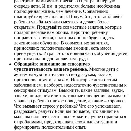
расстройствами аутистического спектра, в первую
очередь дети. И им, и родителям больше необходима
полноценная жизнь, чем лечение. Обязательно
планируйте время для игр. Подумайте, что заставляет
ребенка улыбаться или смеяться и делает более
открытым. Придумайте совместные занятия, которые
подарят веселье вам обоим. Вероятно, ребенку
понравятся занятия, в которых он не будет видеть
лечение или обучение. В совместных занятиях,
приносящих положительные эмоции, есть масса
преимуществ. Игра – это основная часть обучения детей,
при этом она не доставляет им труда.
Обращайте внимание на сенсорную
чувствительность вашего ребенка.
Многие дети с
аутизмом чувствительны к свету, звукам, вкусам,
прикосновениям и запахам. Некоторые дети с этим
заболеванием, наоборот, недостаточно чувствительны к
сенсорным стимулам. Выясните, какие взгляды, звуки,
запахи, движения или тактильные ощущения вызывают
у вашего ребенка плохое поведение, а какие – хорошее.
Что вызывает стресс у ребенка? Что его успокаивает,
раздражает, радует? Если вы поймете, что влияет на
малыша сильнее всего – вы сможете лучше справляться
с проблемами, предотвращать сложные ситуации и
формировать положительный опыт.