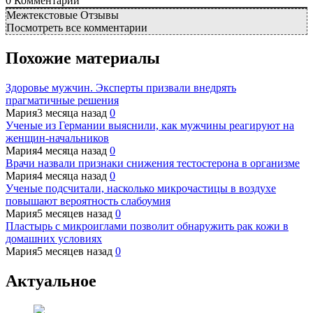
0
Комментарий
Межтекстовые Отзывы
Посмотреть все комментарии
Похожие материалы
Здоровье мужчин. Эксперты призвали внедрять
прагматичные решения
Мария
3 месяца назад
0
Ученые из Германии выяснили, как мужчины реагируют на
женщин-начальников
Мария
4 месяца назад
0
Врачи назвали признаки снижения тестостерона в организме
Мария
4 месяца назад
0
Ученые подсчитали, насколько микрочастицы в воздухе
повышают вероятность слабоумия
Мария
5 месяцев назад
0
Пластырь с микроиглами позволит обнаружить рак кожи в
домашних условиях
Мария
5 месяцев назад
0
Актуальное