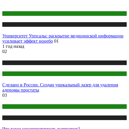
COVID
Медицина
Университет Уппсалы: раскрытие медицинской информации
усиливает эффект ноцебо
01
1 год назад
02
Медицина
Мужское здоровье
Сделано в России. Создан уникальный лазер для удаления
аденомы простаты
03
Беременность
Медицина
Что такое несовместимость партнеров?