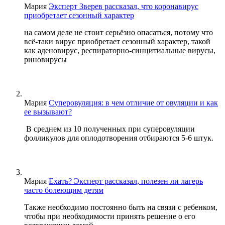
Мария
Эксперт Зверев рассказал, что коронавирус
приобретает сезонный характер
на самом деле не стоит серьёзно опасаться, потому что
всё-таки вирус приобретает сезонный характер, такой
как аденовирус, респираторно-синцитиальные вирусы,
риновирусы
Мария
Суперовуляция: в чем отличие от овуляции и как
ее вызывают?
В среднем из 10 полученных при суперовуляции
фолликулов для оплодотворения отбираются 5-6 штук.
Мария
Ехать? Эксперт рассказал, полезен ли лагерь
часто болеющим детям
Также необходимо постоянно быть на связи с ребенком,
чтобы при необходимости принять решение о его