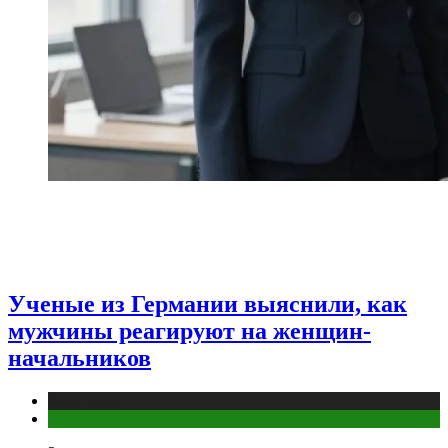
Ученые из Германии выяснили, как
мужчины реагируют на женщин-
начальников
Медицина
Мужское здоровье