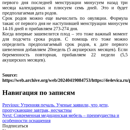
первого дня последней менструации минусуем назад три
месяца календарных и плюсуем семь дней. Это и будет
предполагаемая дата родов.
Срок родов можно еще вычислить по овуляции. Формула
такая: от первого дня не наступившей менструации минусуем
14-16 дней и прибавляем 273-274 дня.
Когда впервые зашевелится плод – это тоже важный момент
для подсчета срока родов. С помощь его тоже можно
определить предполагаемый срок родов, к дате первого
шевеления добавляем 20недель (5 акушерских месяцев). Если
беременность повторная, прибавляем 22 недели (5,5
акушерских месяцев).
Source:
https://web.archive.org/web/20240419084753/https://4e4evica.ru
Навигация по записям
Previous:
Утренняя печаль. Ученые заявили, что дети,
пропускающие завтрак, несчастны
Next:
Современная медицинская мебель – преимущества и
особенности оснащения
Подписаться