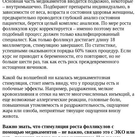
Основная часть медикаментов вводится подкожно, некоторые
– внутримышечно. Подбирают препараты индивидуально, в
зависимости от веса, возраста и состояния здоровья женщины,
предварительно проводится глубокий анализ состояния
пациентки, берется целый комплекс анализов. По мере роста
фолликулов курс корректируется – именно поэтому вести
подобный процесс должен только квалифицированный
специалист. Как только фолликул достигает длину 18
миллиметров, стимуляцию завершают. По статистике,
успешными оказываются порядка 60% таких процедур. Если
курс не приводит к беременности, его повторяют, но не
больше шести раз, так как есть риск преждевременного
истощения яичников.
Какой бы волшебной ни казалась медикаментозная
стимуляция, стоит иметь ввиду, что у процедуры есть и
побочные эффекты. Например, раздражения, мелкие
кровоизлияния и отеки на месте многочисленных инъекций, а
еще возможные аллергические реакции, головные боли,
повышенная утомляемость и раздражительность, ощущение
жара или озноба, неприятные тянущие ощущения внизу
живота.
Важно знать, что стимуляция роста фолликулов с
помощью медикаментов – не важно, связано это с ЭКО или