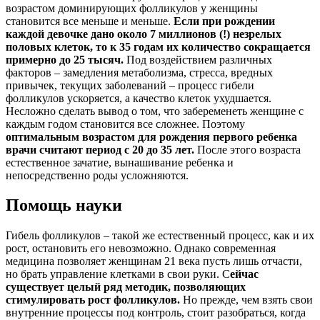
возрастом доминирующих фолликулов у женщины
становится все меньше и меньше.
Если при рождении
каждой девочке дано около 7 миллионов (!) незрелых
половых клеток, то к 35 годам их количество сокращается
примерно до 25 тысяч.
Под воздействием различных
факторов – замедления метаболизма, стресса, вредных
привычек, текущих заболеваний – процесс гибели
фолликулов ускоряется, а качество клеток ухудшается.
Несложно сделать вывод о том, что забеременеть женщине с
каждым годом становится все сложнее. Поэтому
о
птимальным возрастом для рождения первого ребенка
врачи считают период с 20 до 35 лет.
После этого возраста
естественное зачатие, вынашивание ребенка и
непосредственно роды усложняются.
Помощь науки
Гибель фолликулов – такой же естественный процесс, как и их
рост, остановить его невозможно. Однако современная
медицина позволяет женщинам 21 века пусть лишь отчасти,
но брать управление клетками в свои руки. С
ейчас
существует целый ряд методик, позволяющих
стимулировать рост фолликулов.
Но прежде, чем взять свои
внутренние процессы под контроль, стоит разобраться, когда