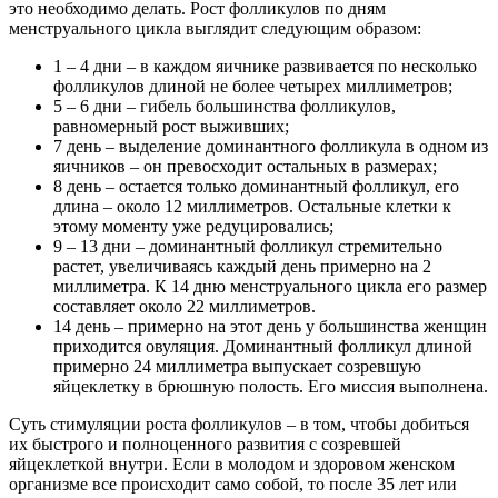
это необходимо делать. Рост фолликулов по дням
менструального цикла выглядит следующим образом:
1 – 4 дни – в каждом яичнике развивается по несколько
фолликулов длиной не более четырех миллиметров;
5 – 6 дни – гибель большинства фолликулов,
равномерный рост выживших;
7 день – выделение доминантного фолликула в одном из
яичников – он превосходит остальных в размерах;
8 день – остается только доминантный фолликул, его
длина – около 12 миллиметров. Остальные клетки к
этому моменту уже редуцировались;
9 – 13 дни – доминантный фолликул стремительно
растет, увеличиваясь каждый день примерно на 2
миллиметра. К 14 дню менструального цикла его размер
составляет около 22 миллиметров.
14 день – примерно на этот день у большинства женщин
приходится овуляция. Доминантный фолликул длиной
примерно 24 миллиметра выпускает созревшую
яйцеклетку в брюшную полость. Его миссия выполнена.
Суть стимуляции роста фолликулов – в том, чтобы добиться
их быстрого и полноценного развития с созревшей
яйцеклеткой внутри. Если в молодом и здоровом женском
организме все происходит само собой, то после 35 лет или