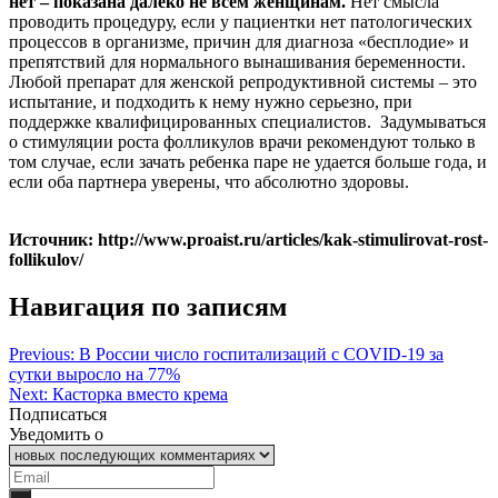
нет – показана далеко не всем женщинам.
Нет смысла
проводить процедуру, если у пациентки нет патологических
процессов в организме, причин для диагноза «бесплодие» и
препятствий для нормального вынашивания беременности.
Любой препарат для женской репродуктивной системы – это
испытание, и подходить к нему нужно серьезно, при
поддержке квалифицированных специалистов. Задумываться
о стимуляции роста фолликулов врачи рекомендуют только в
том случае, если зачать ребенка паре не удается больше года, и
если оба партнера уверены, что абсолютно здоровы.
Источник: http://www.proaist.ru/articles/kak-stimulirovat-rost-
follikulov/
Навигация по записям
Previous:
В России число госпитализаций с COVID-19 за
сутки выросло на 77%
Next:
Касторка вместо крема
Подписаться
Уведомить о