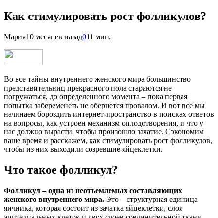
Как стимулировать рост фолликулов?
Мария
10 месяцев назад
0
11 мин.
Во все тайны внутреннего женского мира большинство
представительниц прекрасного пола стараются не
погружаться, до определенного момента – пока первая
попытка забеременеть не обернется провалом. И вот все мы
начинаем бороздить интернет-пространство в поисках ответов
на вопросы, как устроен механизм оплодотворения, и что у
нас должно вырасти, чтобы произошло зачатие. Сэкономим
ваше время и расскажем, как стимулировать рост фолликулов,
чтобы из них выходили созревшие яйцеклетки.
Что такое фолликул?
Фолликул – одна из неотъемлемых составляющих
женского внутреннего мира.
Это – структурная единица
яичника, которая состоит из зачатка яйцеклетки, слоя
эпителиальных клеток и двух слоев соединительной ткани.