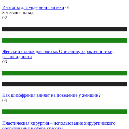
Изотопы для «ядерной» аптеки
01
8 месяцев назад
02
Медицина
Стоматология
Женский станок для бритья. Описание, характеристики,
разновидности
03
Женское здоровье
Медицина
Как шизофрения влияет на поведение у женщин?
04
Оборудование
Пластическая хирургия – использование хирургического
оборудования в сфере красоты