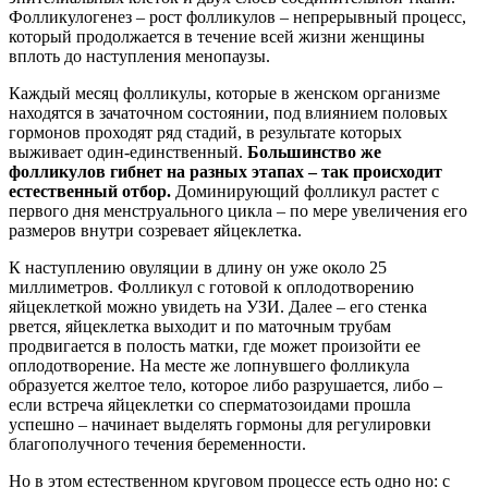
Фолликулогенез – рост фолликулов – непрерывный процесс,
который продолжается в течение всей жизни женщины
вплоть до наступления менопаузы.
Каждый месяц фолликулы, которые в женском организме
находятся в зачаточном состоянии, под влиянием половых
гормонов проходят ряд стадий, в результате которых
выживает один-единственный.
Большинство же
фолликулов гибнет на разных этапах – так происходит
естественный отбор.
Доминирующий фолликул растет с
первого дня менструального цикла – по мере увеличения его
размеров внутри созревает яйцеклетка.
К наступлению овуляции в длину он уже около 25
миллиметров. Фолликул с готовой к оплодотворению
яйцеклеткой можно увидеть на УЗИ. Далее – его стенка
рвется, яйцеклетка выходит и по маточным трубам
продвигается в полость матки, где может произойти ее
оплодотворение. На месте же лопнувшего фолликула
образуется желтое тело, которое либо разрушается, либо –
если встреча яйцеклетки со сперматозоидами прошла
успешно – начинает выделять гормоны для регулировки
благополучного течения беременности.
Но в этом естественном круговом процессе есть одно но: с