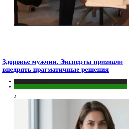
Здоровье мужчин. Эксперты призвали
внедрять прагматичные решения
Медицина
Мужское здоровье
2