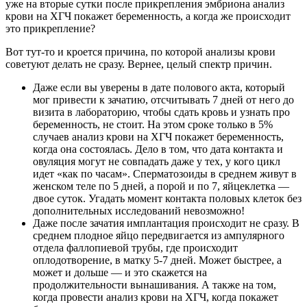
уже на вторые сутки после прикрепления эмбриона анализ
крови на ХГЧ покажет беременность, а когда же происходит
это прикрепление?
Вот тут-то и кроется причина, по которой анализы крови
советуют делать не сразу. Вернее, целый спектр причин.
Даже если вы уверены в дате полового акта, который
мог привести к зачатию, отсчитывать 7 дней от него до
визита в лабораторию, чтобы сдать кровь и узнать про
беременность, не стоит. На этом сроке только в 5%
случаев анализ крови на ХГЧ покажет беременность,
когда она состоялась. Дело в том, что дата контакта и
овуляция могут не совпадать даже у тех, у кого цикл
идет «как по часам». Сперматозоиды в среднем живут в
женском теле по 5 дней, а порой и по 7, яйцеклетка —
двое суток. Угадать момент контакта половых клеток без
дополнительных исследований невозможно!
Даже после зачатия имплантация происходит не сразу. В
среднем плодное яйцо передвигается из ампулярного
отдела фаллопиевой трубы, где происходит
оплодотворение, в матку 5-7 дней. Может быстрее, а
может и дольше — и это скажется на
продолжительности вынашивания. А также на том,
когда провести анализ крови на ХГЧ, когда покажет