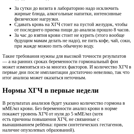
За сутки до визита в лабораторию надо исключить
жирные блюда, алкогольные напитки, интенсивные
физические нагрузки.
Сдавать кровь на ХГЧ стоит на пустой желудок, чтобы
от последнего приема пищи до анализа прошло 8 часов.
За час до взятия крови стоит не курить (этого вообще
будущим мамам делать не надо), не пить кофе, чай, соки,
при жажде можно пить обычную воду.
Такие требования нужны для высокой точности результатов
— а на ранних сроках беременности гормональный фон
может изменяться из-за многих факторов. И количество ХГЧ в
первые дни после имплантации достаточно невелико, так что
итог анализа может оказаться неточным.
Нормы ХГЧ в первые недели
В результатах анализов будет указано количество гормона в
мМЕ/мл крови. Без беременности анализ крови в норме
покажет уровень ХГЧ от нуля до 5 мМЕ/мл (хотя
есть причины повышения ХГЧ, не связанные с
вынашиванием ребёнка: прием синтетических гестагенов,
наличие опухолевых образований).