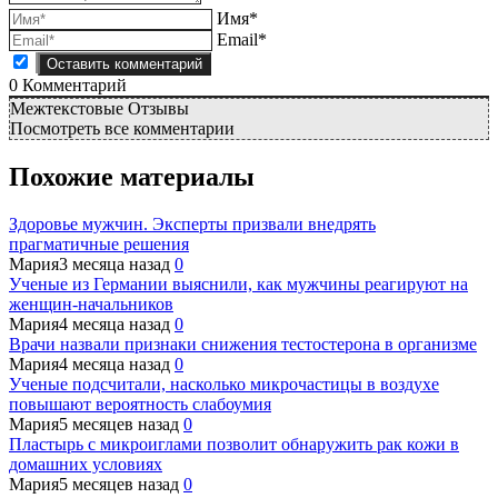
Имя*
Email*
0
Комментарий
Межтекстовые Отзывы
Посмотреть все комментарии
Похожие материалы
Здоровье мужчин. Эксперты призвали внедрять
прагматичные решения
Мария
3 месяца назад
0
Ученые из Германии выяснили, как мужчины реагируют на
женщин-начальников
Мария
4 месяца назад
0
Врачи назвали признаки снижения тестостерона в организме
Мария
4 месяца назад
0
Ученые подсчитали, насколько микрочастицы в воздухе
повышают вероятность слабоумия
Мария
5 месяцев назад
0
Пластырь с микроиглами позволит обнаружить рак кожи в
домашних условиях
Мария
5 месяцев назад
0