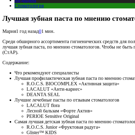
Медицина
Стоматология
Лучшая зубная паста по мнению стомат
Мария
1 год назад
0
1 мин.
Среди обширного ассортимента гигиенических средств для пол
лучшая зубная паста, по мнению стоматологов. Чтобы не быть
(СтАР).
Содержание:
Что рекомендуют специалисты
Лучшая профилактическая зубная паста по мнению стома
R.O.C.S. BIOCOMPLEX «Активная защита»
LACALUT «Анти-кариес»
DEANTA SEAL
Лучшие лечебные пасты по отзывам стоматологов
LACALUT flora
Лесной бальзам «Форте Актив»
PERIOE Sensitive Original
Самая лучшая детская зубная паста по мнению стоматоло
R.O.C.S. Junior «Фруктовая радуга»
Glister™ KIDS