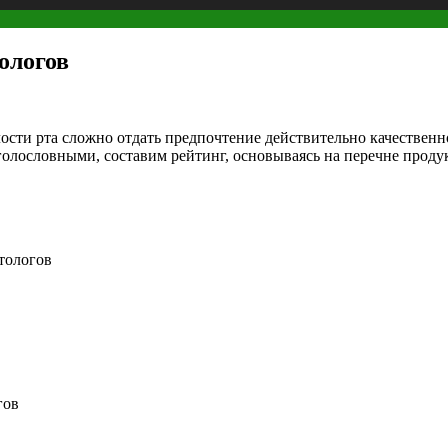
ологов
ости рта сложно отдать предпочтение действительно качественн
 голословными, составим рейтинг, основываясь на перечне про
тологов
гов