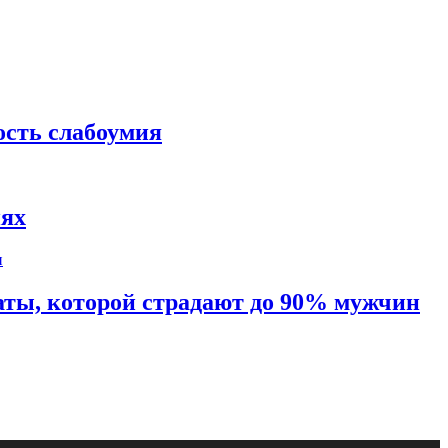
ость слабоумия
иях
таты, которой страдают до 90% мужчин