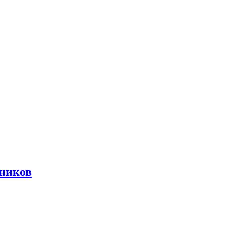
ников