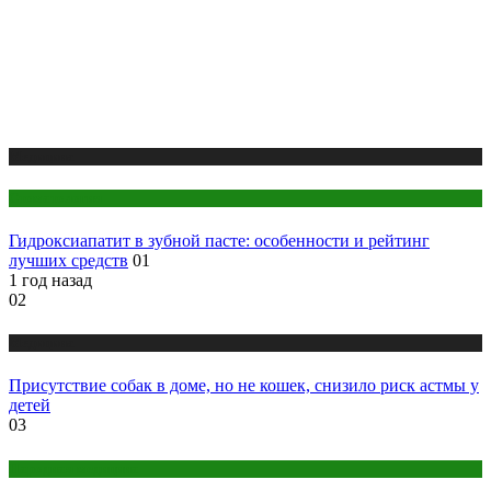
Медицина
Стоматология
Гидроксиапатит в зубной пасте: особенности и рейтинг
лучших средств
01
1 год назад
02
Медицина
Присутствие собак в доме, но не кошек, снизило риск астмы у
детей
03
Народная медицина