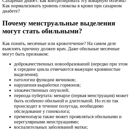
Сахарный диабет: как контролировать эту коварную болезнь?
Как нормализовать уровень глюкозы в крови при сахарном
диабете?
Почему менструальные выделения
могут стать обильными?
Как понять, месячные или кровотечение? На самом деле
выяснять причину должен врач. Даже обильные месячные
могут быть признаком:
доброкачественных новообразований (нередко при этом
в середине цикла отмечаются мажущие кровянистые
выделения);
патологии функции яичников;
нарушения выработки гормонов;
злокачественных опухолей;
периода пубертата: менархе (первая менструация) может
быть особенно обильной и длительной. Но если так
происходит в течение полугода, необходимо
обследование у гинеколога;
пременопауза также может проявляться обильными и
нерегулярными менструациями;
воспалительных заболеваний матки;