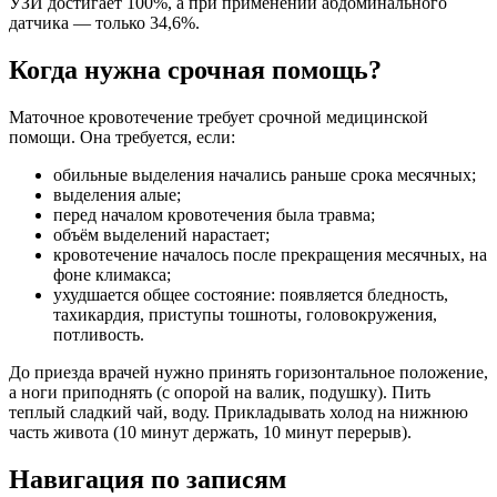
УЗИ достигает 100%, а при применении абдоминального
датчика — только 34,6%.
Когда нужна срочная помощь?
Маточное кровотечение требует срочной медицинской
помощи. Она требуется, если:
обильные выделения начались раньше срока месячных;
выделения алые;
перед началом кровотечения была травма;
объём выделений нарастает;
кровотечение началось после прекращения месячных, на
фоне климакса;
ухудшается общее состояние: появляется бледность,
тахикардия, приступы тошноты, головокружения,
потливость.
До приезда врачей нужно принять горизонтальное положение,
а ноги приподнять (с опорой на валик, подушку). Пить
теплый сладкий чай, воду. Прикладывать холод на нижнюю
часть живота (10 минут держать, 10 минут перерыв).
Навигация по записям