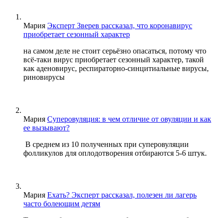
Мария
Эксперт Зверев рассказал, что коронавирус
приобретает сезонный характер
на самом деле не стоит серьёзно опасаться, потому что
всё-таки вирус приобретает сезонный характер, такой
как аденовирус, респираторно-синцитиальные вирусы,
риновирусы
Мария
Суперовуляция: в чем отличие от овуляции и как
ее вызывают?
В среднем из 10 полученных при суперовуляции
фолликулов для оплодотворения отбираются 5-6 штук.
Мария
Ехать? Эксперт рассказал, полезен ли лагерь
часто болеющим детям