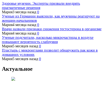
Здоровье мужчин. Эксперты призвали внедрять
прагматичные решения
Мария
3 месяца назад
0
Ученые из Германии выяснили, как мужчины реагируют на
женщин-начальников
Мария
4 месяца назад
0
Врачи назвали признаки снижения тестостерона в организме
Мария
4 месяца назад
0
Ученые подсчитали, насколько микрочастицы в воздухе
повышают вероятность слабоумия
Мария
5 месяцев назад
0
Пластырь с микроиглами позволит обнаружить рак кожи в
домашних условиях
Мария
5 месяцев назад
0
Актуальное