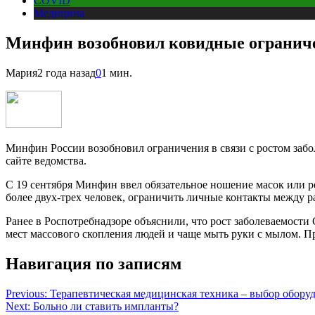
COVID
Медицина
Минфин возобновил ковидные ограничен
Мария
2 года назад
0
1 мин.
Минфин России возобновил ограничения в связи с ростом забол
сайте ведомства.
С 19 сентября Минфин ввел обязательное ношение масок или р
более двух-трех человек, ограничить личные контакты между 
Ранее в Роспотребнадзоре объяснили, что рост заболеваемости
мест массового скопления людей и чаще мыть руки с мылом. Пр
Навигация по записям
Previous:
Терапевтическая медицинская техника – выбор обору
Next:
Больно ли ставить импланты?