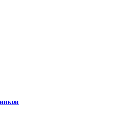
ников