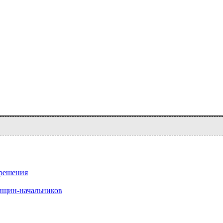
 решения
нщин-начальников