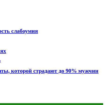
ость слабоумия
иях
таты, которой страдают до 90% мужчин