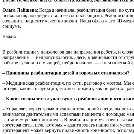
Ольга Лайшева
: Когда я начинала, реабилитация была, по су
психология, логопедия стали её составляющими. Реабилитация –
сохранить пациенту качество жизни. Наша сфера – это 3D‑меди
социуме.
Важно!
В реабилитации у психологов два направления работы, и слож
направление — нейропсихология. Здесь, в зависимости от с
работает условно с мышцей, нейропсихолог — с психической 
– Принципы реабилитации детей и взрослых отличаются?
– Медицинская реабилитация, по сути, разговор с мозгом. Мы 
потерял какие-то функции, его мозг помнит, как он работал р
– Какие специалисты участвуют в реабилитации и кто в ко
– Управляет «оркестром» представитель новой специальности 
занимается двигательными аспектами пациента с помощью ман
глотанием решают логопеды. В реабилитации участвуют также 
эрготерапевты, цель которых – адаптировать пациента к усло
эрготерапевт может вернуть подвижность конечно­сти, использу