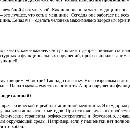
ти, лечебной физкультурой. Как полноценная часть медицины она
 это лучшее, что есть в медицине. Сегодня она работает на всех
цина. Её задача – сделать человека максимально здоровым (физи
но сказать, какое важнее. Они работают с депрессивными сост
труктурных и функциональных нарушений, профессионалы заним
функцией.
ему говорим: «Смотри! Так надо сделать». Но со взрослым и дет
аньше. Наша задача – ему это напомнить. А при нарушении функц
манде главный?
– врач физической и реабилитационной медицины. Это «дирижёр
уальных и аппаратных методов. При психологических проблема
физические терапевты, рефлексотерапевты и, безусловно, лечащ
виям окружающей среды. Например, если у пациентки нет полно
я это хобби.