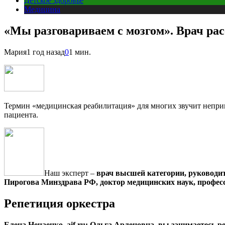
Детское здоровье
Медицина
«Мы разговариваем с мозгом». Врач рас
Мария
1 год назад
0
1 мин.
Термин «медицинская реабилитация» для многих звучит непривы
пациента.
Наш эксперт –
врач выс­шей категории, руковод
Пирогова Минздрава РФ, доктор медицинских наук, профе
Репетиция оркестра
Елена Нечаенко, aif.ru: Ольга Арленовна, вы занимаетесь р