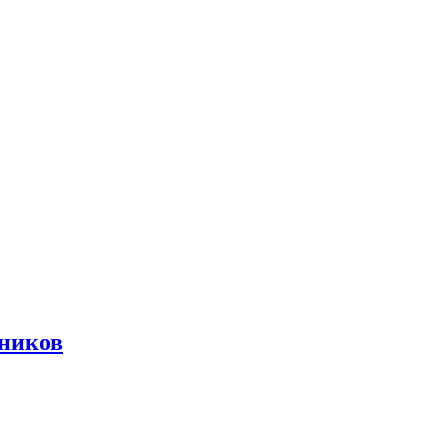
ников