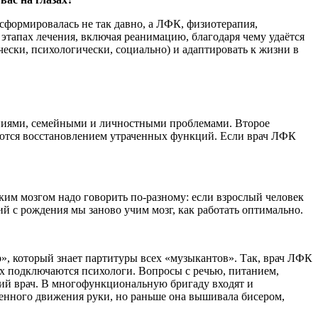
 сформировалась не так давно, а ЛФК, физиотерапия,
 этапах лечения, включая реанимацию, благодаря чему удаётся
чески, психологически, социально) и адаптировать к жизни в
ояниями, семейными и личностными проблемами. Второе
аются восстановлением утраченных функций. Если врач ЛФК
ским мозгом надо говорить по-разному: если взрослый человек
ий с рождения мы заново учим мозг, как работать оптимально.
», который знает партитуры всех «музыкантов». Так, врач ЛФК
х подключаются психологи. Вопросы с речью, питанием,
ий врач. В многофункцио­нальную бригаду входят и
ценного движения руки, но раньше она вышивала бисером,