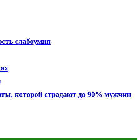
ость слабоумия
иях
таты, которой страдают до 90% мужчин