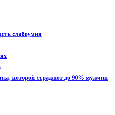
ость слабоумия
иях
таты, которой страдают до 90% мужчин