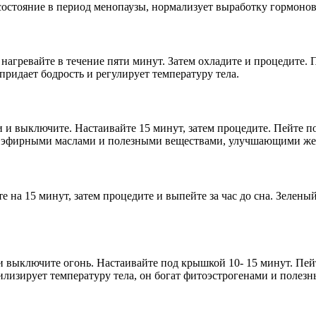
остояние в период менопаузы, нормализует выработку гормонов,
агревайте в течение пяти минут. Затем охладите и процедите. Пе
придает бодрость и регулирует температуру тела.
 и выключите. Настаивайте 15 минут, затем процедите. Пейте по
е эфирными маслами и полезными веществами, улучшающими жен
ьте на 15 минут, затем процедите и выпейте за час до сна. Зеле
 и выключите огонь. Настаивайте под крышкой 10- 15 минут. Пейт
илизирует температуру тела, он богат фитоэстрогенами и полез