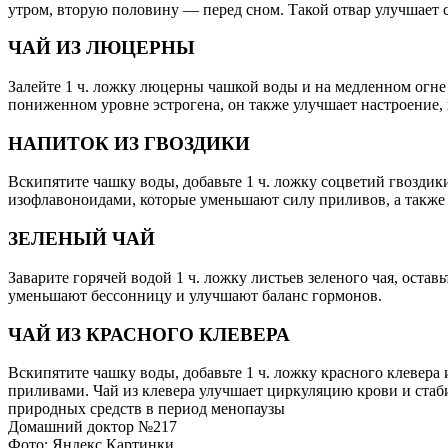
утром, вторую половину — перед сном. Такой отвар улучшает с
ЧАЙ ИЗ ЛЮЦЕРНЫ
Залейте 1 ч. ложку люцерны чашкой воды и на медленном огне н
пониженном уровне эстрогена, он также улучшает настроение, 
НАПИТОК ИЗ ГВОЗДИКИ
Вскипятите чашку воды, добавьте 1 ч. ложку соцветий гвоздики
изофлавоноидами, которые уменьшают силу приливов, а такж
ЗЕЛЕНЫЙ ЧАЙ
Заварите горячей водой 1 ч. ложку листьев зеленого чая, остав
уменьшают бессонницу и улучшают баланс гормонов.
ЧАЙ ИЗ КРАСНОГО КЛЕВЕРА
Вскипятите чашку воды, добавьте 1 ч. ложку красного клевера
приливами. Чай из клевера улучшает циркуляцию крови и стаб
природных средств в период менопаузы
Домашний доктор №217
Фото: Яндекс Картинки