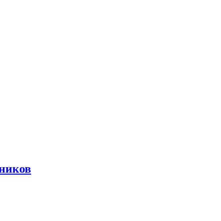
ников