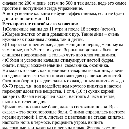
сначала по 200 м день, затем по 500 и так далее, ведь это самое
простое и доступное всегда упражнение.
А вот усвоение кальция не будет эффективным, если не будет
достаточно витамина D.
Есть простые способы его усвоения:
1)Солнечные ванны до 11 утра и после 18 вечера (летом).
2)Сырые желтки от яиц домашних кур. Такие яйца – очень
нужны как пожилым людям, так и детям.
3)Проростки пшеничные, а для женщин в период менопаузы –
ячменные, по 3-5 ст.л. в сутки. Зернышки должны быть не
слишком проросшими, а только чуть про клюнувшимися.
4)Обмен и усвоение кальция стимулирует настой будры,
сныти, плоды можжевельника, сабельника, окопника.
Но мало кто знает, как правильно заваривать окопник, а ведь
он ядовит хотя его часто применяют для сращивания костей.
Окопник (корни) следует залить охлажденным кипятком – до
60-70 град., т.к. под воздействием крутого кипятка в настой
переходят ядовитые вещества. 1 ст.л. (10 г) сухих корней
запарить 300 мл негорячей воды, настоять 2 часа в тепле,
выпить в течение дня.
5)Были очень сильные боли, даже в состоянии покоя. Врач
сказал – это остеопорозные боли. С ними справилась настоем
герани луговой: 1 ст.л. листьев с цветками на стакан кипятка,
настоять ночь в термосе, процедить утром, выпить
маленькими глотками раз в день натощак. Желаю всем не