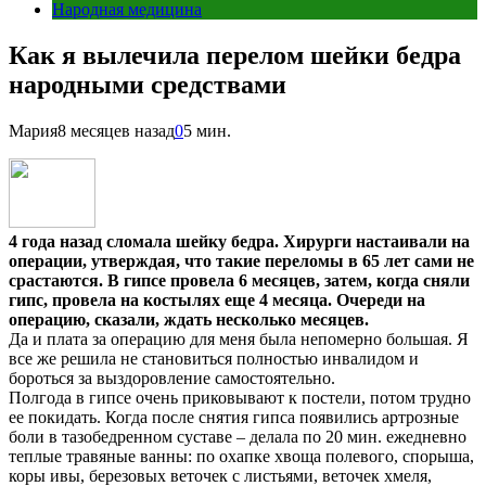
Народная медицина
Как я вылечила перелом шейки бедра
народными средствами
Мария
8 месяцев назад
0
5 мин.
4 года назад сломала шейку бедра. Хирурги настаивали на
операции, утверждая, что такие переломы в 65 лет сами не
срастаются. В гипсе провела 6 месяцев, затем, когда сняли
гипс, провела на костылях еще 4 месяца. Очереди на
операцию, сказали, ждать несколько месяцев.
Да и плата за операцию для меня была непомерно большая. Я
все же решила не становиться полностью инвалидом и
бороться за выздоровление самостоятельно.
Полгода в гипсе очень приковывают к постели, потом трудно
ее покидать. Когда после снятия гипса появились артрозные
боли в тазобедренном суставе – делала по 20 мин. ежедневно
теплые травяные ванны: по охапке хвоща полевого, спорыша,
коры ивы, березовых веточек с листьями, веточек хмеля,