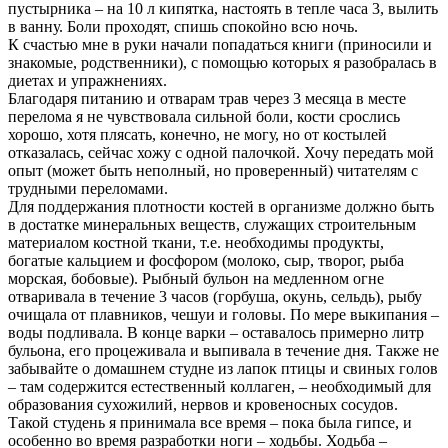
пустырника – на 10 л кипятка, настоять в тепле часа 3, вылить
в ванну. Боли проходят, спишь спокойно всю ночь.
К счастью мне в руки начали попадаться книги (приносили и
знакомые, родственники), с помощью которых я разобралась в
диетах и упражнениях.
Благодаря питанию и отварам трав через 3 месяца в месте
перелома я не чувствовала сильной боли, кости срослись
хорошо, хотя плясать, конечно, не могу, но от костылей
отказалась, сейчас хожу с одной палочкой. Хочу передать мой
опыт (может быть неполный, но проверенный) читателям с
трудными переломами.
Для поддержания плотности костей в организме должно быть
в достатке минеральных веществ, служащих строительным
материалом костной ткани, т.е. необходимы продукты,
богатые кальцием и фосфором (молоко, сыр, творог, рыба
морская, бобовые). Рыбный бульон на медленном огне
отваривала в течение 3 часов (горбуша, окунь, сельдь), рыбу
очищала от плавников, чешуи и головы. По мере выкипания –
воды подливала. В конце варки – оставалось примерно литр
бульона, его процеживала и выпивала в течение дня. Также не
забывайте о домашнем студне из лапок птицы и свиных голов
– там содержится естественный коллаген, – необходимый для
образования сухожилий, нервов и кровеносных сосудов.
Такой студень я принимала все время – пока была гипсе, и
особенно во время разработки ноги – ходьбы. Ходьба –