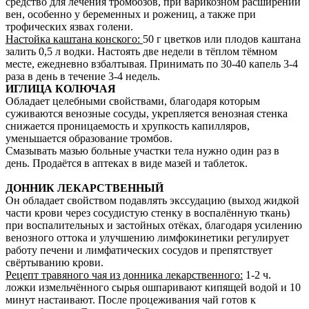
средство для лечения тромбозов, при варикозном расширении
вен, особенно у беременных и рожениц, а также при
трофических язвах голени.
Настойка каштана конского:
50 г цветков или плодов каштана
залить 0,5 л водки. Настоять две недели в тёплом тёмном
месте, ежедневно взбалтывая. Принимать по 30-40 капель 3-4
раза в день в течение 3-4 недель.
ИГЛИЦА КОЛЮЧАЯ
Обладает целебными свойствами, благодаря которым
суживаются венозные сосуды, укрепляется венозная стенка
снижается проницаемость и хрупкость капилляров,
уменьшается образование тромбов.
Смазывать мазью больные участки тела нужно один раз в
день. Продаётся в аптеках в виде мазей и таблеток.
ДОННИК ЛЕКАРСТВЕННЫЙ
Он обладает свойством подавлять экссудацию (выход жидкой
части крови через сосудистую стенку в воспалённую ткань)
при воспалительных и застойных отёках, благодаря усилению
венозного оттока и улучшению лимфокинетики регулирует
работу печени и лимфатических сосудов и препятствует
свёртыванию крови.
Рецепт травяного чая из донника лекарственного:
1-2 ч.
ложки измельчённого сырья ошпаривают кипящей водой и 10
минут настаивают. После процеживания чай готов к