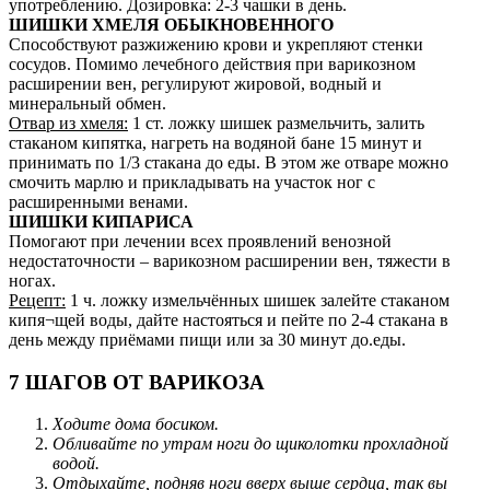
употреблению. Дозировка: 2-3 чашки в день.
ШИШКИ ХМЕЛЯ ОБЫКНОВЕННОГО
Способствуют разжижению крови и укрепляют стенки
сосудов. Помимо лечебного действия при варикозном
расширении вен, регулируют жировой, водный и
минеральный обмен.
Отвар из хмеля:
1 ст. ложку шишек размельчить, залить
стаканом кипятка, нагреть на водяной бане 15 минут и
принимать по 1/3 стакана до еды. В этом же отваре можно
смочить марлю и прикладывать на участок ног с
расширенными венами.
ШИШКИ КИПАРИСА
Помогают при лечении всех проявлений венозной
недостаточности – варикозном расширении вен, тяжести в
ногах.
Рецепт:
1 ч. ложку измельчённых шишек залейте стаканом
кипя¬щей воды, дайте настояться и пейте по 2-4 стакана в
день между приёмами пищи или за 30 минут до.еды.
7 ШАГОВ ОТ ВАРИКОЗА
Ходите дома босиком.
Обливайте по утрам ноги до щиколотки прохладной
водой.
Отдыхайте, подняв ноги вверх выше сердца, так вы