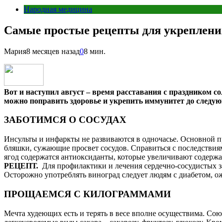
Народная медицина
Самые простые рецепты для укреплени
Мария
8 месяцев назад
0
8 мин.
Вот и наступил август – время расставания с праздником со
можно поправить здоровье и укрепить иммунитет до следую
ЗАБОТИМСЯ О СОСУДАХ
Инсульты и инфаркты не развиваются в одночасье. Основной пр
бляшки, сужающие просвет сосудов. Справиться с последстви
ягод содержатся антиоксиданты, которые увеличивают содержан
РЕЦЕПТ.
Для профилактики и лечения сердечно-сосудистых за
Осторожно употреблять виноград следует людям с диабетом, ож
ПРОЩАЕМСЯ С КИЛОГРАММАМИ
Мечта худеющих есть и терять в весе вполне осуществима. Со