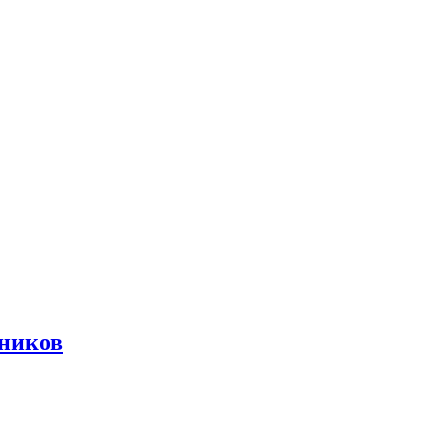
ников