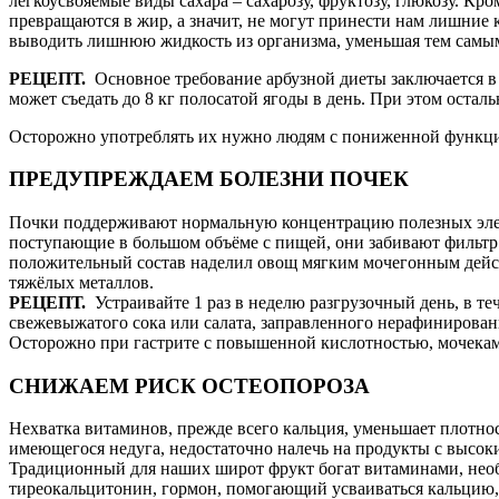
легкоусвояемые виды сахара – сахарозу, фруктозу, глюкозу. Кр
превращаются в жир, а значит, не могут принести нам лишни
выводить лишнюю жидкость из организма, уменьшая тем самым
РЕЦЕПТ.
Основное требование арбузной диеты заключается в ог
может съедать до 8 кг полосатой ягоды в день. При этом остал
Осторожно употреблять их нужно людям с пониженной функцией
ПРЕДУПРЕЖДАЕМ БОЛЕЗНИ ПОЧЕК
Почки поддерживают нормальную концентрацию полезных элем
поступающие в большом объёме с пищей, они забивают фильтр 
положительный состав наделил овощ мягким мочегонным действ
тяжёлых металлов.
РЕЦЕПТ.
Устраивайте 1 раз в неделю разгрузочный день, в те
свежевыжатого сока или салата, заправленного нерафинирован
Осторожно при гастрите с повышенной кислотностью, мочекам
СНИЖАЕМ РИСК ОСТЕОПОРОЗА
Нехватка витаминов, прежде всего кальция, уменьшает плотнос
имеющегося недуга, недостаточно налечь на продукты с высоки
Традиционный для наших широт фрукт богат витаминами, необх
тиреокальцитонин, гормон, помогающий усваиваться кальцию,