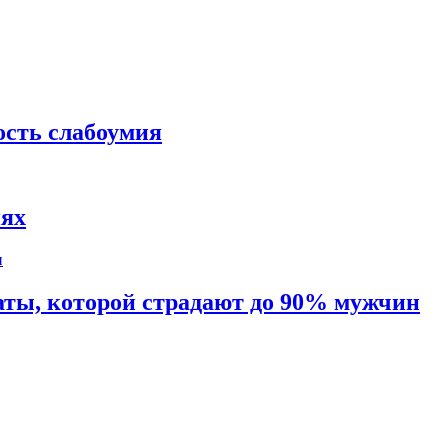
ость слабоумия
иях
таты, которой страдают до 90% мужчин