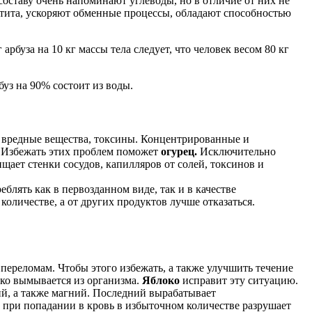
 составу очень напоминают углеводы, но в отличие от них не
етита, ускоряют обменные процессы, обладают способностью
рбуза на 10 кг массы тела следует, что человек весом 80 кг
уз на 90% состоит из воды.
 вредные вещества, токсины. Концентрированные и
. Избежать этих проблем поможет
огурец.
Исключительно
ает стенки сосудов, капилляров от солей, токсинов и
еблять как в первозданном виде, так и в качестве
оличестве, а от других продуктов лучше отказаться.
 переломам. Чтобы этого избежать, а также улучшить течение
гко вымывается из организма.
Яблоко
исправит эту ситуацию.
й, а также магний. Последний вырабатывает
 при попадании в кровь в избыточном количестве разрушает