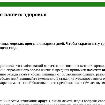
я вашего здоровья
лнца, морских прогулок, жарких дней. Чтобы скрасить эту гру
щего года.
ичиной этих заболеваний является повышенная вязкость крови, 
ями неправильного образа жизни и вредных привычек поможет
в
ие оксида азота в крови, защищая от образования бляшек, разж
болеваний выпивайте ежедневно 1 стакан натурального виноград
ирением, язвенной болезнью из-за преобладания в нём легкоусв
юзник в этом начинании
арбуз
. Сочная мякоть ягоды вопреки сво