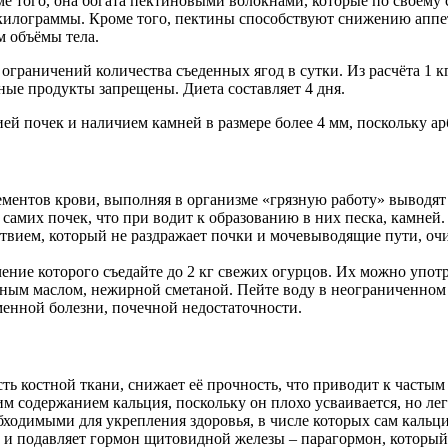
оме того, она богата пектиновыми волокнами, которые по своему
е килограммы. Кроме того, пектины способствуют снижению апп
 объёмы тела.
раничений количества съеденных ягод в сутки. Из расчёта 1 кг а
ьные продукты запрещены. Диета составляет 4 дня.
 почек и наличием камней в размере более 4 мм, поскольку арб
ентов крови, выполняя в организме «грязную работу» выводят
самих почек, что при водит к образованию в них песка, камней
ием, который не раздражает почки и мочевыводящие пути, очищ
чение которого съедайте до 2 кг свежих огурцов. Их можно употр
ным маслом, нежирной сметаной. Пейте воду в неограниченном к
енной болезни, почечной недостаточности.
ть костной ткани, снижает её прочность, что приводит к частым
м содержанием кальция, поскольку он плохо усваивается, но ле
одимыми для укрепления здоровья, в числе которых сам кальци
 и подавляет гормон щитовидной железы – парагормон, который