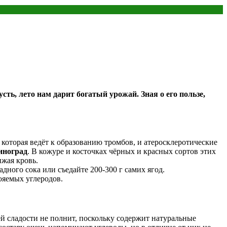
сть, лето нам дарит богатый урожай. Зная о его пользе,
которая ведёт к образованию тромбов, и атеросклеротические
иноград
. В кожуре и косточках чёрных и красных сортов этих
ижая кровь.
ного сока или съедайте 200-300 г самих ягод.
ояемых углеродов.
ей сладости не полнит, поскольку содержит натуральные