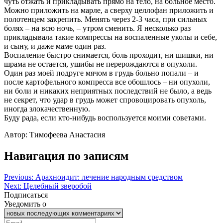
чуть отжать и прикладывать прямо на тело, на больное место.
Можно приложить на марле, а сверху целлофан приложить и
полотенцем закрепить. Менять через 2-3 часа, при сильных
болях – на всю ночь, – утром сменить. Я несколько раз
прикладывала такие компрессы на воспаленные уколы и себе,
и сыну, и даже маме один раз.
Воспаление быстро снимается, боль проходит, ни шишки, ни
шрама не остается, ушибы не перерождаются в опухоли.
Один раз моей подруге мячом в грудь больно попали – и
после картофельного компресса все обошлось – ни опухоли,
ни боли и никаких неприятных последствий не было, а ведь
не секрет, что удар в грудь может спровоцировать опухоль,
иногда злокачественную.
Буду рада, если кто-нибудь воспользуется моими советами.
Автор: Тимофеева Анастасия
Навигация по записям
Previous:
Арахноидит: лечение народным средством
Next:
Целебный зверобой
Подписаться
Уведомить о