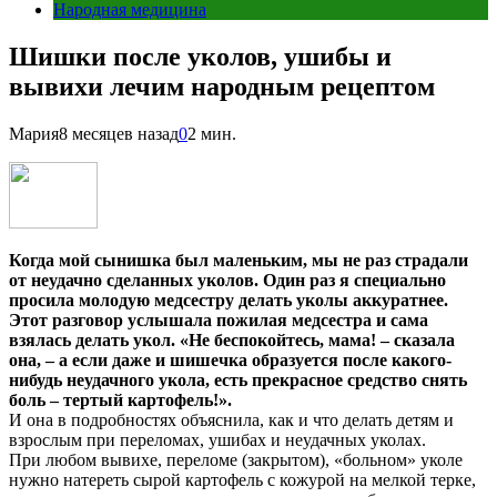
Народная медицина
Шишки после уколов, ушибы и
вывихи лечим народным рецептом
Мария
8 месяцев назад
0
2 мин.
Когда мой сынишка был маленьким, мы не раз страдали
от неудачно сделанных уколов. Один раз я специально
просила молодую медсестру делать уколы аккуратнее.
Этот разговор услышала пожилая медсестра и сама
взялась делать укол. «Не беспокойтесь, мама! – сказала
она, – а если даже и шишечка образуется после какого-
нибудь неудачного укола, есть прекрасное средство снять
боль – тертый картофель!».
И она в подробностях объяснила, как и что делать детям и
взрослым при переломах, ушибах и неудачных уколах.
При любом вывихе, переломе (закрытом), «больном» уколе
нужно натереть сырой картофель с кожурой на мелкой терке,