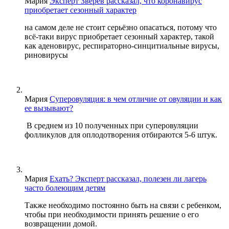
Мария
Эксперт Зверев рассказал, что коронавирус
приобретает сезонный характер
на самом деле не стоит серьёзно опасаться, потому что
всё-таки вирус приобретает сезонный характер, такой
как аденовирус, респираторно-синцитиальные вирусы,
риновирусы
Мария
Суперовуляция: в чем отличие от овуляции и как
ее вызывают?
В среднем из 10 полученных при суперовуляции
фолликулов для оплодотворения отбираются 5-6 штук.
Мария
Ехать? Эксперт рассказал, полезен ли лагерь
часто болеющим детям
Также необходимо постоянно быть на связи с ребенком,
чтобы при необходимости принять решение о его
возвращении домой.