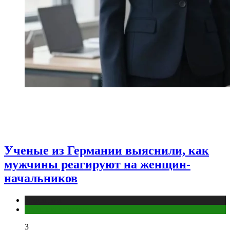
Ученые из Германии выяснили, как
мужчины реагируют на женщин-
начальников
Медицина
Мужское здоровье
3