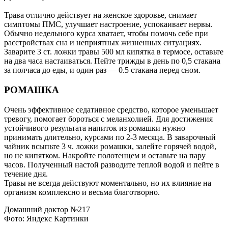
Трава отлично действует на женское здоровье, снимает
симптомы ПМС, улучшает настроение, успокаивает нервы.
Обычно недельного курса хватает, чтобы помочь себе при
расстройствах сна и неприятных жизненных ситуациях.
Заварите 3 ст. ложки травы 500 мл кипятка в термосе, оставьте
на два часа настаиваться. Пейте трижды в день по 0,5 стакана
за полчаса до еды, и один раз — 0.5 стакана перед сном.
РОМАШКА
Очень эффективное седативное средство, которое уменьшает
тревогу, помогает бороться с меланхолией. Для достижения
устойчивого результата напиток из ромашки нужно
принимать длительно, курсами по 2-3 месяца. В заварочный
чайник всыпьте 3 ч. ложки ромашки, залейте горячей водой,
но не кипятком. Накройте полотенцем и оставьте на пару
часов. Полученный настой разводите теплой водой и пейте в
течение дня.
Травы не всегда действуют моментально, но их влияние на
организм комплексно и весьма благотворно.
Домашний доктор №217
Фото: Яндекс Картинки