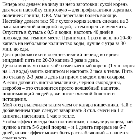
Теперь мы делаем на зиму из него заготовки: сухой корень –
для чая и настойку спиртовую – для профилактики заразных
болезней: гриппа, ОРЗ. Мы перестали болеть вообще.
Настойку делаем так: 50 г сухого корня залить сначала на 3
часа кипяченой холодной водой, затем корень измельчить.
Опустить в бутыль с 0,5 л водки, настоять 40 дней в
прохладном, темном месте. Принимать 1 раз в день по 20-30
капель на небольшое количество воды, лучше с утра за 30
мин. до еды.
Для профилактики в осеннее-зимний период во время
эпидемий пить по 20-30 капель 3 раза в день.
Дети и моя мама пьют чай: измельченный корень (1 ч.л. корня
на 1 л воды) залить кипятком и настоять 2 часа в тепле. Пить
по стакану 2-3 раза в день на прием с медом или сахаром.
А если добавить листья земляники, черной смородины,
зверобоя – это становится просто волшебный напиток,
поднимающий людей даже после тяжелой болезни и
истощения.
Мой отец вылечился таким чаем от катара кишечника. Чай с
добавлением трав следует заваривать 3 ст.л. смеси на 1 л
кипятка, настаивать 1 час в тепле.
Чтобы эффект всегда был постоянным, стимулирующим, чай
нужно а пить 5-6 дней подряд – и 1 делать перерыв на 6-7
дней, иначе эффект может быть расслабляющий – начнется
сонливость.