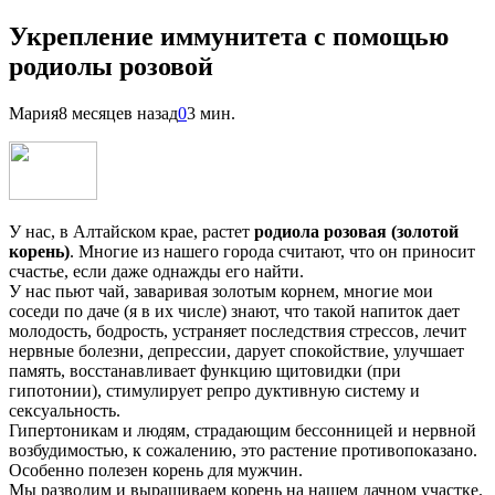
Укрепление иммунитета с помощью
родиолы розовой
Мария
8 месяцев назад
0
3 мин.
У нас, в Алтайском крае, растет
родиола розовая (золотой
корень)
. Многие из нашего города считают, что он приносит
счастье, если даже однажды его найти.
У нас пьют чай, заваривая золотым корнем, многие мои
соседи по даче (я в их числе) знают, что такой напиток дает
молодость, бодрость, устраняет последствия стрессов, лечит
нервные болезни, депрессии, дарует спокойствие, улучшает
память, восстанавливает функцию щитовидки (при
гипотонии), стимулирует репро дуктивную систему и
сексуальность.
Гипертоникам и людям, страдающим бессонницей и нервной
возбудимостью, к сожалению, это растение противопоказано.
Особенно полезен корень для мужчин.
Мы разводим и выращиваем корень на нашем дачном участке.