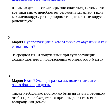
на самом деле не стоит серьёзно опасаться, потому что
всё-таки вирус приобретает сезонный характер, такой
как аденовирус, респираторно-синцитиальные вирусы,
риновирусы
Мария
Суперовуляция: в чем отличие от овуляции и как
ее вызывают?
В среднем из 10 полученных при суперовуляции
фолликулов для оплодотворения отбираются 5-6 штук.
Мария
Ехать? Эксперт рассказал, полезен ли лагерь
часто болеющим детям
Также необходимо постоянно быть на связи с ребенком,
чтобы при необходимости принять решение о его
возвращении домой.