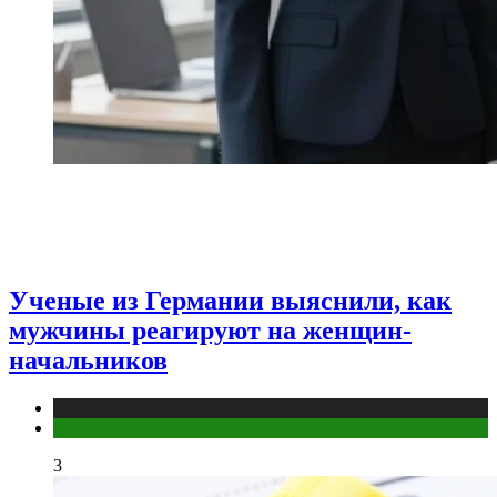
Ученые из Германии выяснили, как
мужчины реагируют на женщин-
начальников
Медицина
Мужское здоровье
3