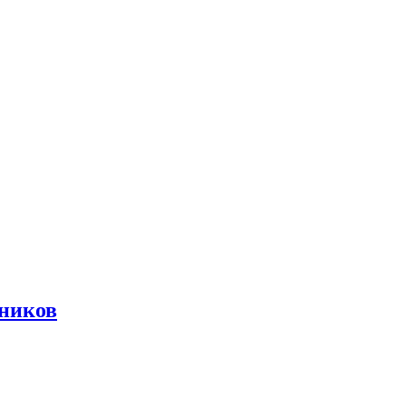
ников