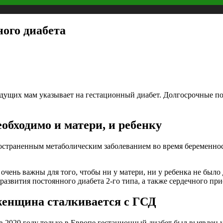
ого диабета
ущих мам указывает на гестационный диабет. Долгосрочные пос
обходимо и матери, и ребенку
остраненным метаболическим заболеванием во время беременност
чень важны для того, чтобы ни у матери, ни у ребенка не было
азвития постоянного диабета 2-го типа, а также сердечного при
женщина сталкивается с ГСД
 2020 году только в Европе гестационный диабет был выявлен у 