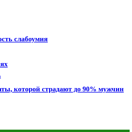
ость слабоумия
иях
таты, которой страдают до 90% мужчин