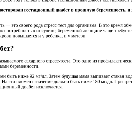
ностирован гестационный диабет в прошлую беременность, и
ь — это своего рода стресс-тест для организма. В это время об
т потребность в инсулине, беременной женщине чаще требуется
 крови повышается и у ребенка, и у матери.
бет?
зываемого сахарного стресс-теста. Это одно из профилактическ
лями беременности.
ен быть ниже 92 мг/дл. Затем будущая мама выпивает стакан воды
. На этот момент значение должно быть ниже 180 мг/дл. При трет
тационный диабет исключается.