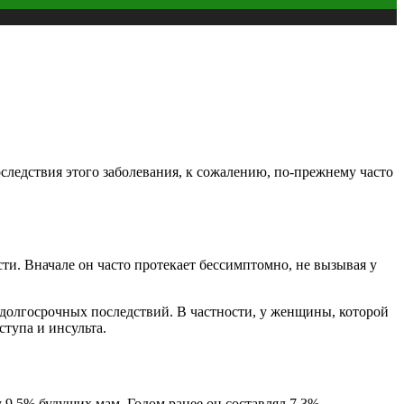
ледствия этого заболевания, к сожалению, по-прежнему часто
и. Вначале он часто протекает бессимптомно, не вызывая у
 долгосрочных последствий. В частности, у женщины, которой
ступа и инсульта.
9,5% будущих мам. Годом ранее он составлял 7,3%.