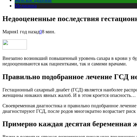
Женское здоровье
Медицина
Недооцененные последствия гестационн
Мария
1 год назад
0
8 мин.
Внезапно возникший повышенный уровень сахара в крови у буд
недооцениваются как пациентками, так и самими врачами.
Правильно подобранное лечение ГСД не
Гестационный сахарный диабет (ГСД) является наиболее распр
женщины никаких явных жалоб. И в этом кроется опасность…
Своевременная диагностика и правильно подобранное лечение о
диагностируют ГСД, после родов многократно возрастает риск р
Примерно каждая десятая беременная 
Врачи в развитых странах резюмируют печальную тенденцию: в