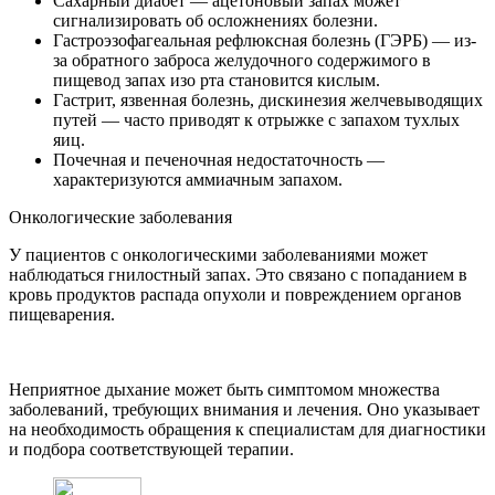
Сахарный диабет — ацетоновый запах может
сигнализировать об осложнениях болезни.
Гастроэзофагеальная рефлюксная болезнь (ГЭРБ) — из-
за обратного заброса желудочного содержимого в
пищевод запах изо рта становится кислым.
Гастрит, язвенная болезнь, дискинезия желчевыводящих
путей — часто приводят к отрыжке с запахом тухлых
яиц.
Почечная и печеночная недостаточность —
характеризуются аммиачным запахом.
Онкологические заболевания
У пациентов с онкологическими заболеваниями может
наблюдаться гнилостный запах. Это связано с попаданием в
кровь продуктов распада опухоли и повреждением органов
пищеварения.
Неприятное дыхание может быть симптомом множества
заболеваний, требующих внимания и лечения. Оно указывает
на необходимость обращения к специалистам для диагностики
и подбора соответствующей терапии.