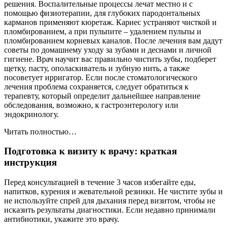
решения. Воспалительные процессы лечат местно и с
помощью физиотерапии, для глубоких пародонтальных
карманов применяют кюретаж. Кариес устраняют чисткой и
пломбированием, а при пульпите – удалением пульпы и
пломбированием корневых каналов. После лечения вам дадут
советы по домашнему уходу за зубами и деснами и личной
гигиене. Врач научит вас правильно чистить зубы, подберет
щетку, пасту, ополаскиватель и зубную нить, а также
посоветует ирригатор. Если после стоматологического
лечения проблема сохраняется, следует обратиться к
терапевту, который определит дальнейшее направление
обследования, возможно, к гастроэнтерологу или
эндокринологу.
Читать полностью…
Подготовка к визиту к врачу: краткая
инструкция
Перед консультацией в течение 3 часов избегайте еды,
напитков, курения и жевательной резинки. Не чистите зубы и
не используйте спрей для дыхания перед визитом, чтобы не
исказить результаты диагностики. Если недавно принимали
антибиотики, укажите это врачу.