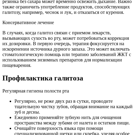
резинка без сахара может временно освежить дыхание. Важно
также ограничить употребление продуктов, способствующих
галитозу, например, чеснок и лук, и отказаться от курения.
Консервативное лечение
В случаях, когда галитоз связан с приемом лекарств,
вызывающих сухость во рту, может потребоваться коррекция
их дозировки. В первую очередь, терапия фокусируется на
искоренении источника дурного запаха. Это может включать
стоматологическую помощь или терапию заболеваний ЖКТ с
использованием энзимных препаратов для нормализации
пищеварения.
Профилактика галитоза
Регулярная гигиена полости рта
Регулярно, не реже двух раз в сутки, проводите
тщательную чистку зубов, обращая внимание на каждый
зуб и десны.
Ежедневно применяйте зубную нить для очищения
пространства между зубами от налета и остатков пищи.
Очищайте поверхность языка при помощи
специализированной щетки или скребка, уделяя особое