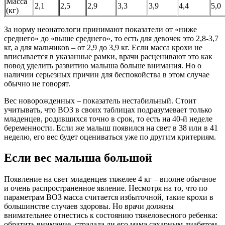
Масса
2,1
2,5
2,9
3,3
3,9
4,4
5,0
(кг)
За норму неонатологи принимают показатели от «ниже
среднего» до «выше среднего», то есть для девочек это 2,8-3,7
кг, а для мальчиков – от 2,9 до 3,9 кг. Если масса крохи не
вписывается в указанные рамки, врачи расценивают это как
повод уделить развитию малыша больше внимания. Но о
наличии серьезных причин для беспокойства в этом случае
обычно не говорят.
Вес новорожденных – показатель нестабильный. Стоит
учитывать, что ВОЗ в своих таблицах подразумевает только
младенцев, родившихся точно в срок, то есть на 40-й неделе
беременности. Если же малыш появился на свет в 38 или в 41
неделю, его вес будет оцениваться уже по другим критериям.
Если вес малыша большой
Появление на свет младенцев тяжелее 4 кг – вполне обычное
и очень распространенное явление. Несмотря на то, что по
параметрам ВОЗ масса считается избыточной, такие крохи в
большинстве случаев здоровы. Но врачи должны
внимательнее отнестись к состоянию тяжеловесного ребенка:
обратить внимание, страдала ли его мама сахарным диабетом,