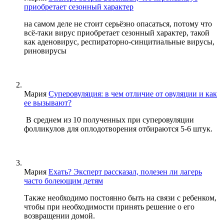
приобретает сезонный характер
на самом деле не стоит серьёзно опасаться, потому что
всё-таки вирус приобретает сезонный характер, такой
как аденовирус, респираторно-синцитиальные вирусы,
риновирусы
Мария
Суперовуляция: в чем отличие от овуляции и как
ее вызывают?
В среднем из 10 полученных при суперовуляции
фолликулов для оплодотворения отбираются 5-6 штук.
Мария
Ехать? Эксперт рассказал, полезен ли лагерь
часто болеющим детям
Также необходимо постоянно быть на связи с ребенком,
чтобы при необходимости принять решение о его
возвращении домой.