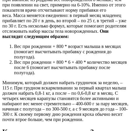
при появлении на свет, примерно на 6-10%. Именно от этого
показателя врачи отсчитывают норму прибавки его
веса. Масса меняется ежедневно: в первый месяц младенец
прибавляет по 20 г в день, во второй – по 25 г, в третий – уже
по 30 г. Есть несколько формул, которые помогают родителям
отслеживать набор массы тела новорожденных.
Они
выглядят следующим образом:
Вес при рождении + 800 * возраст малыша в месяцах
(помогает высчитывать прибавку с рождения до
полугода).
Вес при рождении + 800 * 6 + 400 * количество месяцев
после 6 (помогает высчитывать прибавку после
полугода).
Минимум, который должен набрать грудничок за неделю, –
115 г. При грудном вскармливании за первый квартал малыш
должен набрать 0,8-1 кг, а после – по 0,6-0,8 кг в месяц. С
четырех месяцев карапузы становятся более активными и
набирают вес менее стремительно – 400-600 г за пару месяцев,
начиная с полугода – по 300-500 г, а с 9 месяцев до года – 100-
300 г. К своему первому дню рождения кроха обычно весит
почти втрое больше, чем при рождении.