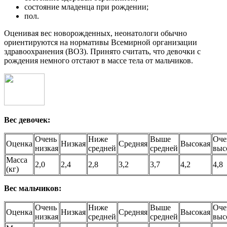
состояние младенца при рождении;
пол.
Оценивая вес новорожденных, неонатологи обычно
ориентируются на нормативы Всемирной организации
здравоохранения (ВОЗ). Принято считать, что девочки с
рождения немного отстают в массе тела от мальчиков.
Вес девочек:
Очень
Ниже
Выше
Оче
Оценка
Низкая
Средняя
Высокая
низкая
средней
средней
выс
Масса
2,0
2,4
2,8
3,2
3,7
4,2
4,8
(кг)
Вес мальчиков:
Очень
Ниже
Выше
Оче
Оценка
Низкая
Средняя
Высокая
низкая
средней
средней
выс