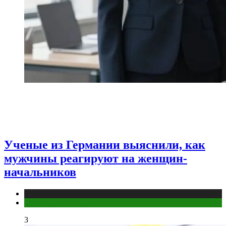
Ученые из Германии выяснили, как
мужчины реагируют на женщин-
начальников
Медицина
Мужское здоровье
3