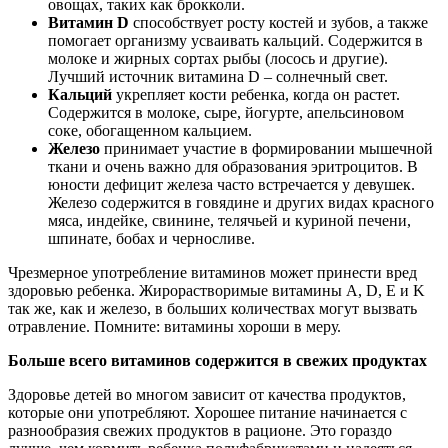
овощах, таких как брокколи.
Витамин D
способствует росту костей и зубов, а также
помогает организму усваивать кальций. Содержится в
молоке и жирных сортах рыбы (лосось и другие).
Лучший источник витамина D – солнечный свет.
Кальций
укрепляет кости ребенка, когда он растет.
Содержится в молоке, сыре, йогурте, апельсиновом
соке, обогащенном кальцием.
Железо
принимает участие в формировании мышечной
ткани и очень важно для образования эритроцитов. В
юности дефицит железа часто встречается у девушек.
Железо содержится в говядине и других видах красного
мяса, индейке, свинине, телячьей и куриной печени,
шпинате, бобах и черносливе.
Чрезмерное употребление витаминов может принести вред
здоровью ребенка. Жирорастворимые витамины A, D, E и K
так же, как и железо, в больших количествах могут вызвать
отравление. Помните: витамины хороши в меру.
Больше всего витаминов содержится в свежих продуктах
Здоровье детей во многом зависит от качества продуктов,
которые они употребляют. Хорошее питание начинается с
разнообразия свежих продуктов в рационе. Это гораздо