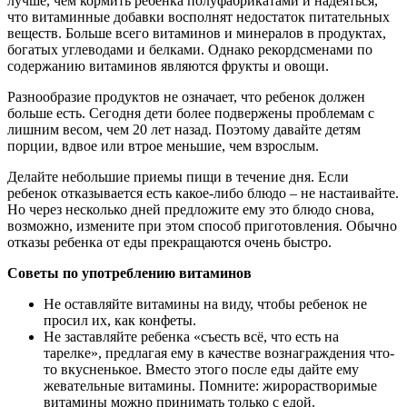
лучше, чем кормить ребенка полуфабрикатами и надеяться,
что витаминные добавки восполнят недостаток питательных
веществ. Больше всего витаминов и минералов в продуктах,
богатых углеводами и белками. Однако рекордсменами по
содержанию витаминов являются фрукты и овощи.
Разнообразие продуктов не означает, что ребенок должен
больше есть. Сегодня дети более подвержены проблемам с
лишним весом, чем 20 лет назад. Поэтому давайте детям
порции, вдвое или втрое меньшие, чем взрослым.
Делайте небольшие приемы пищи в течение дня. Если
ребенок отказывается есть какое-либо блюдо – не настаивайте.
Но через несколько дней предложите ему это блюдо снова,
возможно, измените при этом способ приготовления. Обычно
отказы ребенка от еды прекращаются очень быстро.
Советы по употреблению витаминов
Не оставляйте витамины на виду, чтобы ребенок не
просил их, как конфеты.
Не заставляйте ребенка «съесть всё, что есть на
тарелке», предлагая ему в качестве вознаграждения что-
то вкусненькое. Вместо этого после еды дайте ему
жевательные витамины. Помните: жирорастворимые
витамины можно принимать только с едой.