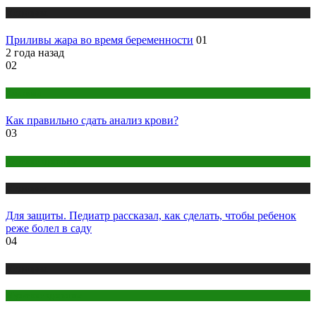
Медицина
Приливы жара во время беременности
01
2 года назад
02
Анализы
Как правильно сдать анализ крови?
03
Детское здоровье
Медицина
Для защиты. Педиатр рассказал, как сделать, чтобы ребенок
реже болел в саду
04
Медицина
Мужское здоровье