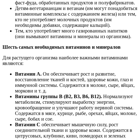
фаст-фуда, обработанных продуктов и полуфабрикатов.
Детям-вегетарианцам и веганам (им могут понадобиться
витаминные комплексы с содержанием железа) или тем,
кто не употребляет молочных продуктов (им
необходимы добавки, содержащие кальций).
Тем, кто употребляет много газированных напитков
(они вымывают витамины и минералы из организма).
Шесть самых необходимых витаминов и минералов
Для растущего организма наиболее важными витаминами
являются:
Витамин А.
Он обеспечивает рост и развитие,
восстановление тканей и костей, здоровье кожи, глаз и
иммунной системы. Содержится в молоке, сыре, яйцах,
моркови и т. д.
Витамины группы В (В2, В3, В6, В12).
Нормализуют
метаболизм, стимулируют выработку энергии,
кровообращение и улучшают работу нервной системы.
Содержатся в мясе, курице, рыбе, орехах, яйцах, молоке,
сыре, бобах и сое.
Витамин С
обеспечивает мышечную силу, рост
соединительной ткани и здоровье кожи. Содержится в
цитрусовых, клубнике, киви, помидорах и зеленых