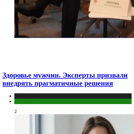
Здоровье мужчин. Эксперты призвали
внедрять прагматичные решения
Медицина
Мужское здоровье
2