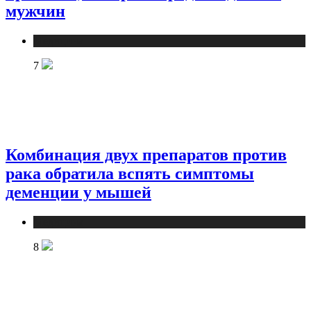
мужчин
Медицина
7
Комбинация двух препаратов против
рака обратила вспять симптомы
деменции у мышей
Медицина
8