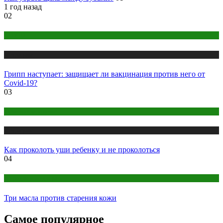
1 год назад
02
COVID
Медицина
Грипп наступает: защищает ли вакцинация против него от
Covid-19?
03
Женское здоровье
Медицина
Как проколоть уши ребенку и не проколоться
04
Народная медицина
Три масла против старения кожи
Самое популярное