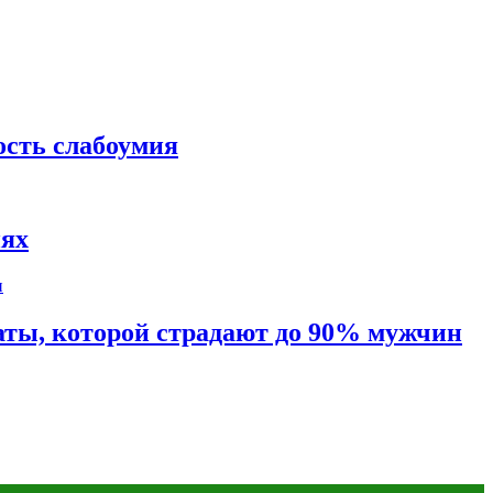
ость слабоумия
иях
таты, которой страдают до 90% мужчин