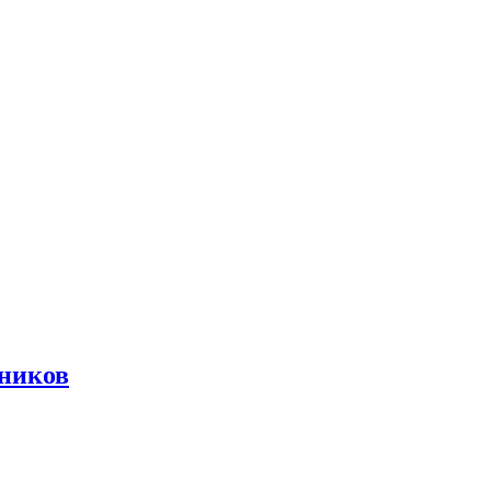
ников