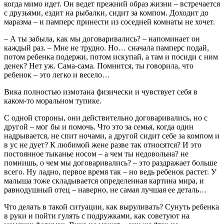
когда мимо идет. Он ведет прежний образ жизни – встречается
с друзьями, ездит на рыбалки, сидит за компом. Доходит до
маразма – и памперс принести из соседней комнаты не хочет.
– А ты забыла, как мы договаривались? – напоминает он
каждый раз. – Мне не трудно. Но… сначала памперс подай,
потом ребенка подержи, потом искупай, а там и посиди с ним
денек? Нет уж. Сама-сама. Помнится, ты говорила, что
ребенок – это легко и весело…
Вика полностью измотана физически и чувствует себя в
каком-то моральном тупике.
С одной стороны, они действительно договаривались, но с
другой – мог бы и помочь. Что это за семья, когда один
надрывается, не спит ночами, а другой сидит себе за компом и
в ус не дует? К любимой жене разве так относятся? И это
постоянное тыканье носом – а чем ты недовольна? не
помнишь, о чем мы договаривались? – это раздражает больше
всего. Ну ладно, первое время так – но ведь ребенок растет. У
малыша тоже складывается определенная картина мира, и
равнодушный отец – наверно, не самая лучшая ее деталь…
Что делать в такой ситуации, как выруливать? Сунуть ребенка
в руки и пойти гулять с подружками, как советуют на