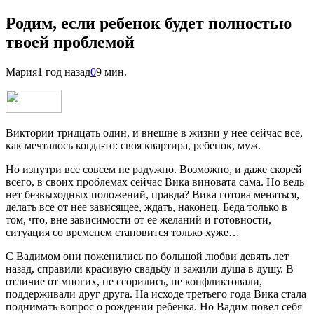
Родим, если ребенок будет полностью
твоей проблемой
Мария
1 год назад
0
9 мин.
Виктории тридцать один, и внешне в жизни у нее сейчас все,
как мечталось когда-то: своя квартира, ребенок, муж.
Но изнутри все совсем не радужно. Возможно, и даже скорей
всего, в своих проблемах сейчас Вика виновата сама. Но ведь
нет безвыходных положений, правда? Вика готова меняться,
делать все от нее зависящее, ждать, наконец. Беда только в
том, что, вне зависимости от ее желаний и готовности,
ситуация со временем становится только хуже…
С Вадимом они поженились по большой любви девять лет
назад, справили красивую свадьбу и зажили душа в душу. В
отличие от многих, не ссорились, не конфликтовали,
поддерживали друг друга. На исходе третьего года Вика стала
поднимать вопрос о рождении ребенка. Но Вадим повел себя