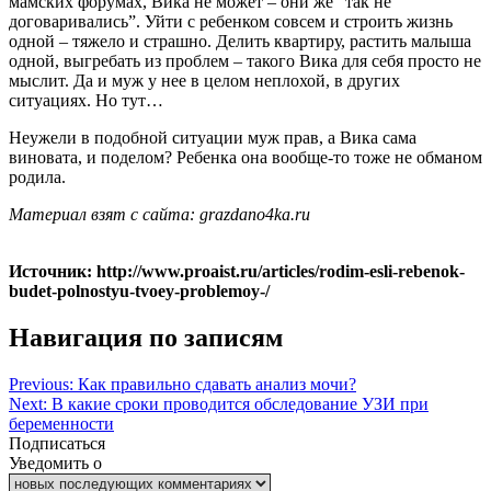
мамских форумах, Вика не может – они же “так не
договаривались”. Уйти с ребенком совсем и строить жизнь
одной – тяжело и страшно. Делить квартиру, растить малыша
одной, выгребать из проблем – такого Вика для себя просто не
мыслит. Да и муж у нее в целом неплохой, в других
ситуациях. Но тут…
Неужели в подобной ситуации муж прав, а Вика сама
виновата, и поделом? Ребенка она вообще-то тоже не обманом
родила.
Материал взят с сайта: grazdano4ka.ru
Источник: http://www.proaist.ru/articles/rodim-esli-rebenok-
budet-polnostyu-tvoey-problemoy-/
Навигация по записям
Previous:
Как правильно сдавать анализ мочи?
Next:
В какие сроки проводится обследование УЗИ при
беременности
Подписаться
Уведомить о