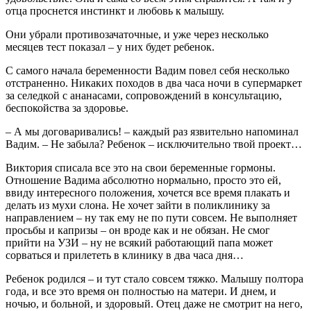
отца проснется инстинкт и любовь к малышу.
Они убрали противозачаточные, и уже через несколько
месяцев тест показал – у них будет ребенок.
С самого начала беременности Вадим повел себя несколько
отстраненно. Никаких походов в два часа ночи в супермаркет
за селедкой с ананасами, сопровождений в консультацию,
беспокойства за здоровье.
– А мы договаривались! – каждый раз язвительно напоминал
Вадим. – Не забыла? Ребенок – исключительно твой проект…
Виктория списала все это на свои беременные гормоны.
Отношение Вадима абсолютно нормально, просто это ей,
ввиду интересного положения, хочется все время плакать и
делать из мухи слона. Не хочет зайти в поликлинику за
направлением – ну так ему не по пути совсем. Не выполняет
просьбы и капризы – он вроде как и не обязан. Не смог
прийти на УЗИ – ну не всякий работающий папа может
сорваться и прилететь в клинику в два часа дня…
Ребенок родился – и тут стало совсем тяжко. Малышу полтора
года, и все это время он полностью на матери. И днем, и
ночью, и больной, и здоровый. Отец даже не смотрит на него,