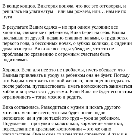
В конце концов, Виктория поняла, что все это отговорки, и
решилась на ультиматум – или мы рожаем, или… нам не по
пути.
В результате Вадим сдался – но при одном условии: все
хлопоты, связанные с ребенком, Вика берет на себя. Вадим
наслышан от друзей, недавно ставших папами, о трудностях
первого года, о бессонных ночах, о зубках-коликах, о сидении
дома взаперти. Вика же все годы убеждает, что это не
проблемы по сравнению с огромным счастьем быть
родителями.
Хорошо. Если для нее это не проблемы, пусть обещает, что
Вадима привлекать к уходу за ребенком она не будет. Потому
что Вадим хочет жить полной жизнью, полноценно отдыхать
после работы, путешествовать, иметь возможность заниматься
хобби и встречаться с друзьями. Если Вика не будет его в этом
ограничивать – тогда можно и родить.
Вика согласилась. Разводиться с мужем и искать другого
хотелось меньше всего, что там будет после родов –
непонятно, да и уж не такой это труд – уход за ребенком.
Подумаешь – прогулки с колясочкой, кормление малютки,
переодевание в красивые костюмчики – это же одно
удовольствие. Она и сама со всем этим справится. А там и у