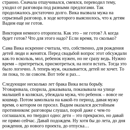
странно. Сначала отшучивался, смеялся, переводил тему,
уходил от разговора под разными предлогами. Так
продолжалось достаточно долго. Вика вызвала мужа на
серьезный разговор, в ходе которого выяснилось, что к детям
Вадим еще не готов.
Виктория немного оторопела. Как это – не готов? А когда
будет готов? Что для этого надо? Если время, то сколько?
Сама Вика искренне считала, что, собственно, для рождения
детей люди и женятся. Перед свадьбой вопрос этот обсуждали
как-то вскользь, мол, ребенок нужен, но не сразу ведь. Нужно
время – притереться, присмотреться, на ноги встать. Тогда это
было логично. А теперь муж, оказывается, детей не хочет. То
ли пока, то ли совсем. Вот тебе и раз…
Следующие несколько лет брака Вика вела борьбу.
Уговаривала, спорила, доказывала, показывала на улице
малышей в колясках, убеждала мужа, что ребенок – вовсе не
кошмар. Потом замолкала на какой-то период, давая мужу
время, о котором он просил. Вадим оказался достойным
противником: разговоры слушал, порой даже с чем-то
соглашался, но твердил одно: дети – это прекрасно, но давай
не прямо сейчас. Давай подождем. Ну хотя бы до лета, до дня
рождения, до нового проекта, до отпуска…