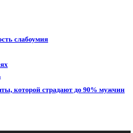
ость слабоумия
иях
таты, которой страдают до 90% мужчин