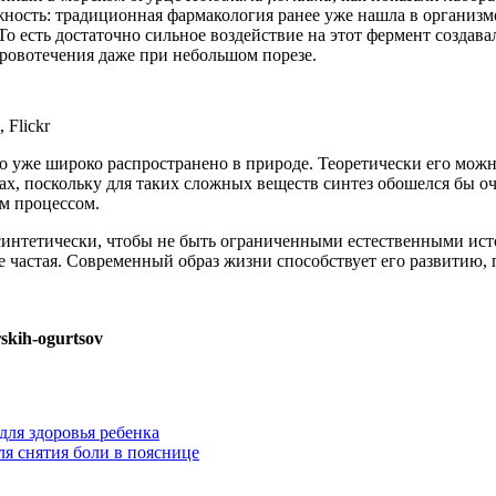
ность: традиционная фармакология ранее уже нашла в организме
 То есть достаточно сильное воздействие на этот фермент создава
ровотечения даже при небольшом порезе.
 Flickr
о уже широко распространено в природе. Теоретически его можн
ах, поскольку для таких сложных веществ синтез обошелся бы о
м процессом.
синтетически, чтобы не быть ограниченными естественными исто
ее частая. Современный образ жизни способствует его развитию,
rskih-ogurtsov
для здоровья ребенка
я снятия боли в пояснице