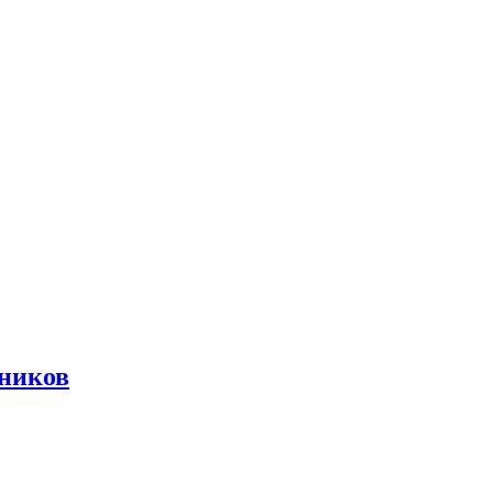
ников