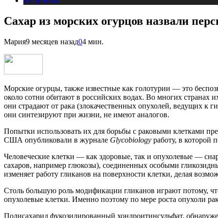
Медицина
Сахар из морских огурцов назвали пер
Мария
9 месяцев назад
0
4 мин.
Морские огурцы, также известные как голотурии — это беспоз
около сотни обитают в российских водах. Во многих странах 
они страдают от рака (злокачественных опухолей, ведущих к ги
они синтезируют при жизни, не имеют аналогов.
Попытки использовать их для борьбы с раковыми клетками пре
США опубликовали в журнале
Glycobiology
работу, в которой 
Человеческие клетки — как здоровые, так и опухолевые — сн
сахаров, например глюкозы), соединенных особыми гликозидны
изменяет работу гликанов на поверхности клетки, делая возмож
Столь большую роль модификации гликанов играют потому, что
опухолевые клетки. Именно поэтому по мере роста опухоли ра
Полисахарид фукозилированный хондроитинсульфат, обнаруж