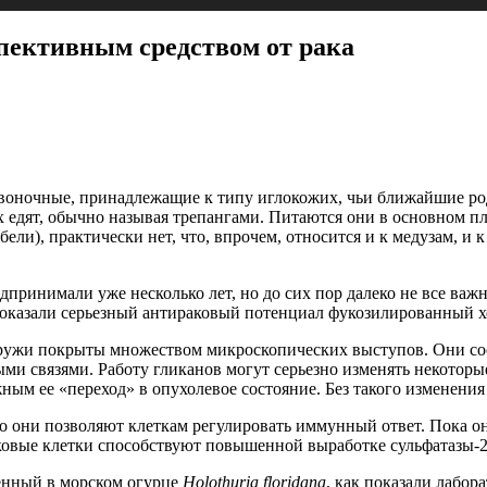
спективным средством от рака
воночные, принадлежащие к типу иглокожих, чьи ближайшие род
их едят, обычно называя трепангами. Питаются они в основном 
бели), практически нет, что, впрочем, относится и к медузам, 
дпринимали уже несколько лет, но до сих пор далеко не все ва
показали серьезный антираковый потенциал фукозилированный 
аружи покрыты множеством микроскопических выступов. Они сос
ми связями. Работу гликанов могут серьезно изменять некоторы
ным ее «переход» в опухолевое состояние. Без такого изменения
 они позволяют клеткам регулировать иммунный ответ. Пока он 
ковые клетки способствуют повышенной выработке сульфатазы-2
енный в морском огурце
Holothuria floridana
, как показали лабо