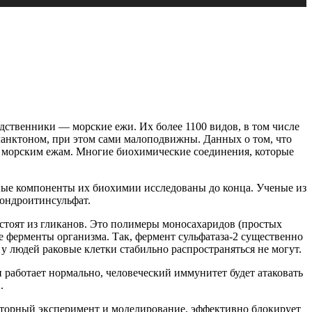
ственники — морские ежи. Их более 1100 видов, в том числе
планктоном, при этом сами малоподвижны. Данных о том, что
и к морским ежам. Многие биохимические соединения, которые
жные компоненты их биохимии исследованы до конца. Ученые из
хондроитинсульфат.
тоят из гликанов. Это полимеры моносахаридов (простых
е ферменты организма. Так, фермент сульфатаза-2 существенно
 у людей раковые клетки стабильно распространяться не могут.
работает нормально, человеческий иммунитет будет атаковать
.
раторный эксперимент и моделирование, эффективно блокирует