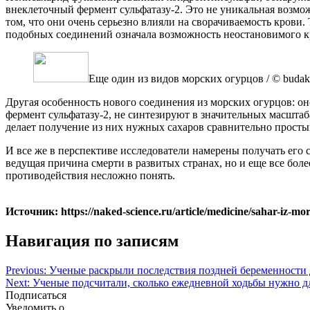
внеклеточный фермент сульфатазу-2. Это не уникальная возмож
том, что они очень серьезно влияли на сворачиваемость крови.
подобных соединений означала возможность неостановимого к
Еще один из видов морских огурцов / © budak,
Другая особенность нового соединения из морских огурцов: он
фермент сульфатазу-2, не синтезируют в значительных масштаб
делает получение из них нужных сахаров сравнительно просты
И все же в перспективе исследователи намерены получать его 
ведущая причина смерти в развитых странах, но и еще все бол
противодействия несложно понять.
Источник: https://naked-science.ru/article/medicine/sahar-iz-mo
Навигация по записям
Previous:
Ученые раскрыли последствия поздней беременности 
Next:
Ученые подсчитали, сколько ежедневной ходьбы нужно дл
Подписаться
Уведомить о