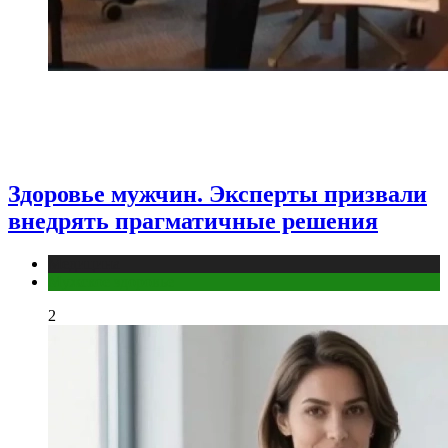
Здоровье мужчин. Эксперты призвали
внедрять прагматичные решения
Медицина
Мужское здоровье
2