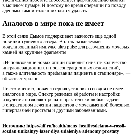
в мочевом пузыре. И поэтому во время операции по поводу
аденомы камни тоже приходится удалять.
Аналогов в мире пока не имеет
В этой связи Дымов подчеркивает важность еще одной
новинки тулиевого лазера. Это так называемый
модулированный импульс ultra pulse для разрушения мочевых
камней на крупные фрагменты.
«Использование новых опций позволит снизить количество
интраоперационных и послеоперационных осложнений,
а также длительность пребывания пациента в стационаре», —
объясняет уролог.
По его мнению, новая лазерная установка сегодня не имеет
аналогов в мире. Спектр режимов её работы и настройки
излучения позволяют решать практически любые задачи
в оперативном лечении пациентов с мочекаменной болезнью,
гиперплазией простаты и другими заболеваниями.
Источник: https://aif.ru/health/mens_health/sdelano-v-rossii-
sozdan-unikalnyy-lazer-dlya-udaleniya-adenomy-prostaty