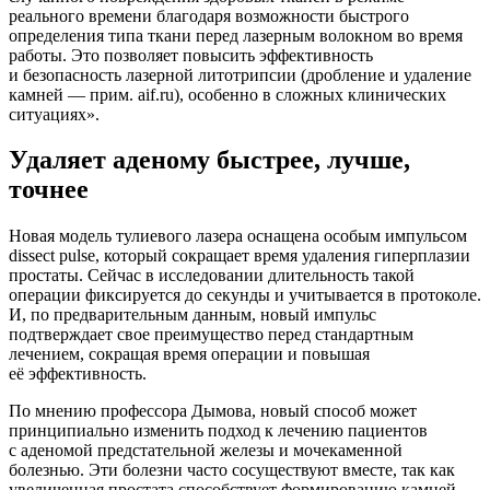
реального времени благодаря возможности быстрого
определения типа ткани перед лазерным волокном во время
работы. Это позволяет повысить эффективность
и безопасность лазерной литотрипсии (дробление и удаление
камней — прим. aif.ru), особенно в сложных клинических
ситуациях».
Удаляет аденому быстрее, лучше,
точнее
Новая модель тулиевого лазера оснащена особым импульсом
dissect pulse, который сокращает время удаления гиперплазии
простаты. Сейчас в исследовании длительность такой
операции фиксируется до секунды и учитывается в протоколе.
И, по предварительным данным, новый импульс
подтверждает свое преимущество перед стандартным
лечением, сокращая время операции и повышая
её эффективность.
По мнению профессора Дымова, новый способ может
принципиально изменить подход к лечению пациентов
с аденомой предстательной железы и мочекаменной
болезнью. Эти болезни часто сосуществуют вместе, так как
увеличенная простата способствует формированию камней