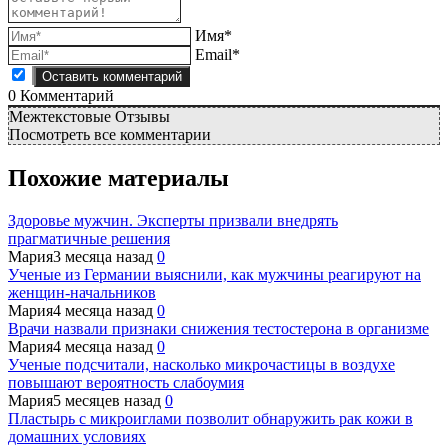
Имя*
Email*
0
Комментарий
Межтекстовые Отзывы
Посмотреть все комментарии
Похожие материалы
Здоровье мужчин. Эксперты призвали внедрять
прагматичные решения
Мария
3 месяца назад
0
Ученые из Германии выяснили, как мужчины реагируют на
женщин-начальников
Мария
4 месяца назад
0
Врачи назвали признаки снижения тестостерона в организме
Мария
4 месяца назад
0
Ученые подсчитали, насколько микрочастицы в воздухе
повышают вероятность слабоумия
Мария
5 месяцев назад
0
Пластырь с микроиглами позволит обнаружить рак кожи в
домашних условиях