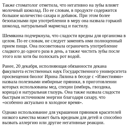
Также стоматолог отметила, что негативно на зубы влияет
молочный шоколад. По ее словам, в продукте содержится
большое количество сахара и добавок. При этом более
безопасными при употреблении в меру она назвала горький
шоколад, натуральный мармелад и пастилу.
Шемякина подчеркнула, что сладости вредны для организма в
целом. По ее словам, не следует заменять ими полноценный
прием пищи. Она посоветовала ограничить употребление
сладкого до одного раза в день, а также чистить зубы после
этого или хотя бы полоскать рот водой.
Ранее, 20 декабря, исполняющая обязанности декана
факультета естественных наук Государственного университета
просвещения биолог Ирина Лялина в беседе с «Известиями»
назвала полезными имбирные пряники, в приготовлении
которых использованы мед, специи (имбирь, гвоздика,
корица) и натуральная глазурь. Она также назвала сладости
быстрым источником энергии благодаря сахару, что
«особенно актуально в холодное время».
Однако использование для украшения пряников красителей
низкого качества может быть вредным для детей и способно
вызвать аллергию или другие негативные реакции.