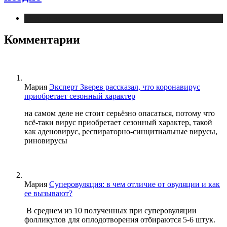
Медицина
Комментарии
Мария
Эксперт Зверев рассказал, что коронавирус
приобретает сезонный характер
на самом деле не стоит серьёзно опасаться, потому что
всё-таки вирус приобретает сезонный характер, такой
как аденовирус, респираторно-синцитиальные вирусы,
риновирусы
Мария
Суперовуляция: в чем отличие от овуляции и как
ее вызывают?
В среднем из 10 полученных при суперовуляции
фолликулов для оплодотворения отбираются 5-6 штук.