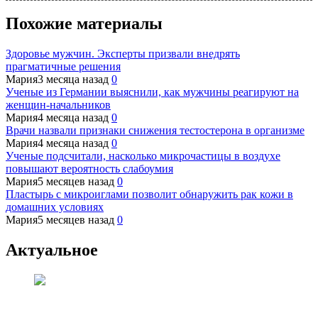
Похожие материалы
Здоровье мужчин. Эксперты призвали внедрять
прагматичные решения
Мария
3 месяца назад
0
Ученые из Германии выяснили, как мужчины реагируют на
женщин-начальников
Мария
4 месяца назад
0
Врачи назвали признаки снижения тестостерона в организме
Мария
4 месяца назад
0
Ученые подсчитали, насколько микрочастицы в воздухе
повышают вероятность слабоумия
Мария
5 месяцев назад
0
Пластырь с микроиглами позволит обнаружить рак кожи в
домашних условиях
Мария
5 месяцев назад
0
Актуальное