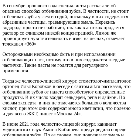
В сентябре прошлого года специалисты рассказали об
опасных способах отбеливания зубов. В частности, не стоит
отбеливать зубы углем и содой, поскольку в них содержатся
абразивные частицы, травмирующие эмаль. Перекись
водорода просто не сработает, так как в аптеках продается
раствор со слишком низкой концентрацией. Лимон же
провоцирует чувствительность и язвы на деснах, отмечает
телеканал «360».
Осторожными необходимо быть и при использовании
отбеливающих паст, потому что в них содержатся твердые
частички. Такие пасты не годятся для регулярного
применения.
Тогда же челюстно-лицевой хирург, стоматолог-имплантолог,
ортопед Илья Коробков в беседе с сайтом aif.ru рассказал, что
отбеливанию зубов от налета способствуют определенные
продукты. В их число входят сельдерей, репа и дайкон. По
словам эксперта, в них не отмечается большого количества
кислот, при этом они содержат много клетчатки, что полезно
и для всего ЖКТ, пишет «Москва 24».
В июне 2021 года челюстно-лицевой хирург, кандидат
медицинских наук Амина Кибишева предупредила о вреде
отбеливания зубов. По ее словам, оно повреждает эмаль и