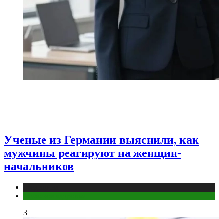
Ученые из Германии выяснили, как
мужчины реагируют на женщин-
начальников
Медицина
Мужское здоровье
3