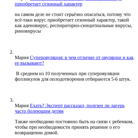
приобретает сезонный характер
на самом деле не стоит серьёзно опасаться, потому что
всё-таки вирус приобретает сезонный характер, такой
как аденовирус, респираторно-синцитиальные вирусы,
риновирусы
Мария
Суперовуляция: в чем отличие от овуляции и как
ее вызывают?
В среднем из 10 полученных при суперовуляции
фолликулов для оплодотворения отбираются 5-6 штук.
Мария
Ехать? Эксперт рассказал, полезен ли лагерь
часто болеющим детям
Также необходимо постоянно быть на связи с ребенком,
чтобы при необходимости принять решение о его
возвращении домой.