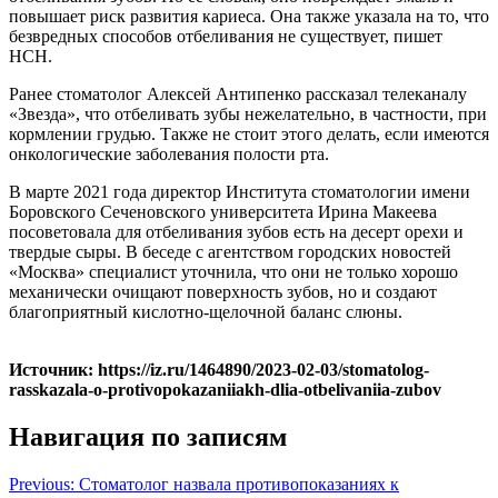
повышает риск развития кариеса. Она также указала на то, что
безвредных способов отбеливания не существует, пишет
НСН.
Ранее стоматолог Алексей Антипенко рассказал телеканалу
«Звезда», что отбеливать зубы нежелательно, в частности, при
кормлении грудью. Также не стоит этого делать, если имеются
онкологические заболевания полости рта.
В марте 2021 года директор Института стоматологии имени
Боровского Сеченовского университета Ирина Макеева
посоветовала для отбеливания зубов есть на десерт орехи и
твердые сыры. В беседе с агентством городских новостей
«Москва» специалист уточнила, что они не только хорошо
механически очищают поверхность зубов, но и создают
благоприятный кислотно-щелочной баланс слюны.
Источник: https://iz.ru/1464890/2023-02-03/stomatolog-
rasskazala-o-protivopokazaniiakh-dlia-otbelivaniia-zubov
Навигация по записям
Previous:
Стоматолог назвала противопоказаниях к