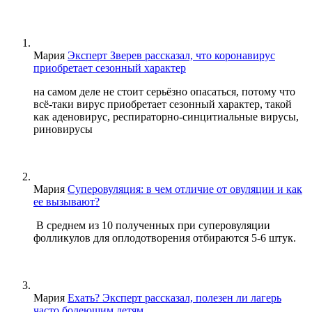
Мария
Эксперт Зверев рассказал, что коронавирус
приобретает сезонный характер
на самом деле не стоит серьёзно опасаться, потому что
всё-таки вирус приобретает сезонный характер, такой
как аденовирус, респираторно-синцитиальные вирусы,
риновирусы
Мария
Суперовуляция: в чем отличие от овуляции и как
ее вызывают?
В среднем из 10 полученных при суперовуляции
фолликулов для оплодотворения отбираются 5-6 штук.
Мария
Ехать? Эксперт рассказал, полезен ли лагерь
часто болеющим детям