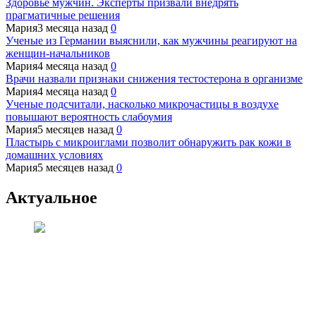
Здоровье мужчин. Эксперты призвали внедрять
прагматичные решения
Мария
3 месяца назад
0
Ученые из Германии выяснили, как мужчины реагируют на
женщин-начальников
Мария
4 месяца назад
0
Врачи назвали признаки снижения тестостерона в организме
Мария
4 месяца назад
0
Ученые подсчитали, насколько микрочастицы в воздухе
повышают вероятность слабоумия
Мария
5 месяцев назад
0
Пластырь с микроиглами позволит обнаружить рак кожи в
домашних условиях
Мария
5 месяцев назад
0
Актуальное