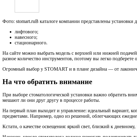
Фото: stomart.ru
В каталоге компании представлены установки дл
лифтового;
навесного;
стационарного.
На сайте можно выбрать модель с верхней или нижней подачей
разное количество инструментов, поэтому вы легко подберете 
Огромный выбор у STOMART и в плане дизайна — от лаконичных
На что обратить внимание
При выборе стоматологической установки важно обратить внима
мешают ли они друг другу в процессе работы.
На первый план выходит и управление: идеальный вариант, когд
предметами. Например, одно из решений, облегчающих ежедн
Кстати, о качестве освещения: яркий свет, близкий к дневному
Наконец, кресло стоматолога должно помогать поддерживать т