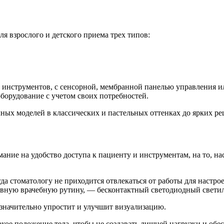
я взрослого и детского приема трех типов:
 инструментов, с сенсорной, мембранной панелью управления ил
оборудование с учетом своих потребностей.
 моделей в классических и пастельных оттенках до ярких реше
ние на удобство доступа к пациенту и инструментам, на то, нас
а стоматологу не приходится отвлекаться от работы для настрое
евную врачебную рутину, — бесконтактный светодиодный свети
, значительно упростит и улучшит визуализацию.
акое положение тела, чтобы не создавать лишней нагрузки и об