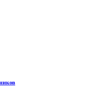
ников