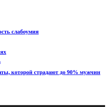
ость слабоумия
иях
таты, которой страдают до 90% мужчин