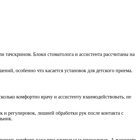
и тачскрином. Блоки стоматолога и ассистента рассчитаны на
ний, особенно что касается установок для детского приема.
колько комфортно врачу и ассистенту взаимодействовать, не
к и регулировок, лишней обработки рук после контакта с
льник.
еспечить комфорт даже при длительных процедурах. А пациенту