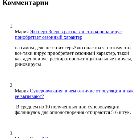
Комментарии
Мария
Эксперт Зверев рассказал, что коронавирус
приобретает сезонный характер
на самом деле не стоит серьёзно опасаться, потому что
всё-таки вирус приобретает сезонный характер, такой
как аденовирус, респираторно-синцитиальные вирусы,
риновирусы
Мария
Суперовуляция: в чем отличие от овуляции и как
ее вызывают?
В среднем из 10 полученных при суперовуляции
фолликулов для оплодотворения отбираются 5-6 штук.