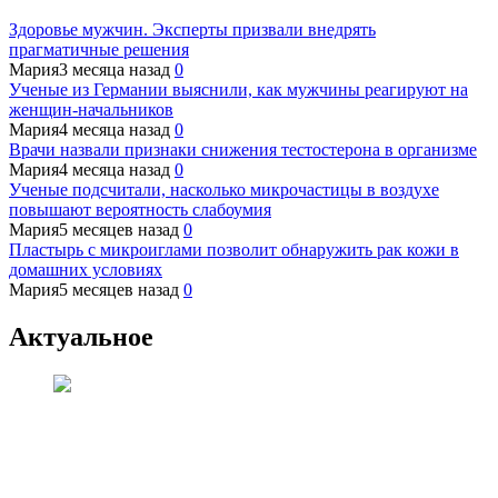
Здоровье мужчин. Эксперты призвали внедрять
прагматичные решения
Мария
3 месяца назад
0
Ученые из Германии выяснили, как мужчины реагируют на
женщин-начальников
Мария
4 месяца назад
0
Врачи назвали признаки снижения тестостерона в организме
Мария
4 месяца назад
0
Ученые подсчитали, насколько микрочастицы в воздухе
повышают вероятность слабоумия
Мария
5 месяцев назад
0
Пластырь с микроиглами позволит обнаружить рак кожи в
домашних условиях
Мария
5 месяцев назад
0
Актуальное