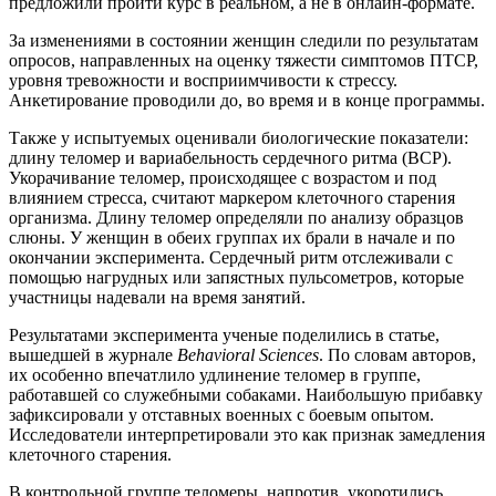
предложили пройти курс в реальном, а не в онлайн-формате.
За изменениями в состоянии женщин следили по результатам
опросов, направленных на оценку тяжести симптомов ПТСР,
уровня тревожности и восприимчивости к стрессу.
Анкетирование проводили до, во время и в конце программы.
Также у испытуемых оценивали биологические показатели:
длину теломер и вариабельность сердечного ритма (ВСР).
Укорачивание теломер, происходящее с возрастом и под
влиянием стресса, считают маркером клеточного старения
организма. Длину теломер определяли по анализу образцов
слюны. У женщин в обеих группах их брали в начале и по
окончании эксперимента. Сердечный ритм отслеживали с
помощью нагрудных или запястных пульсометров, которые
участницы надевали на время занятий.
Результатами эксперимента ученые поделились в статье,
вышедшей в журнале
Behavioral Sciences
. По словам авторов,
их особенно впечатлило удлинение теломер в группе,
работавшей со служебными собаками. Наибольшую прибавку
зафиксировали у отставных военных с боевым опытом.
Исследователи интерпретировали это как признак замедления
клеточного старения.
В контрольной группе теломеры, напротив, укоротились.