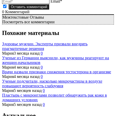
Email*
0
Комментарий
Межтекстовые Отзывы
Посмотреть все комментарии
Похожие материалы
Здоровье мужчин. Эксперты призвали внедрять
прагматичные решения
Мария
3 месяца назад
0
Ученые из Германии выяснили, как мужчины реагируют на
женщин-начальников
Мария
4 месяца назад
0
Врачи назвали признаки снижения тестостерона в организме
Мария
4 месяца назад
0
Ученые подсчитали, насколько микрочастицы в воздухе
повышают вероятность слабоумия
Мария
5 месяцев назад
0
Пластырь с микроиглами позволит обнаружить рак кожи в
домашних условиях
Мария
5 месяцев назад
0
Актуальное