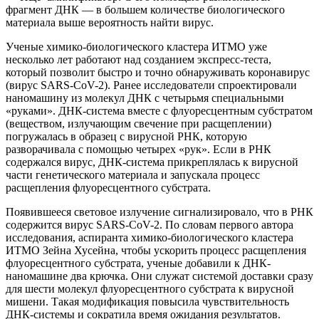
фрагмент ДНК — в большем количестве биологического
материала выше вероятность найти вирус.
Ученые химико-биологического кластера ИТМО уже
несколько лет работают над созданием экспресс-теста,
который позволит быстро и точно обнаруживать коронавирус
(вирус SARS-CoV-2). Ранее исследователи спроектировали
наномашину из молекул ДНК с четырьмя специальными
«руками». ДНК-система вместе с флуоресцентным субстратом
(веществом, излучающим свечение при расщеплении)
погружалась в образец с вирусной РНК, которую
разворачивала с помощью четырех «рук». Если в РНК
содержался вирус, ДНК-система прикреплялась к вирусной
части генетического материала и запускала процесс
расщепления флуоресцентного субстрата.
Появившееся световое излучение сигнализировало, что в РНК
содержится вирус SARS-CoV-2. По словам первого автора
исследования, аспиранта химико-биологического кластера
ИТМО Зейна Хусейна, чтобы ускорить процесс расщепления
флуоресцентного субстрата, ученые добавили к ДНК-
наномашине два крючка. Они служат системой доставки сразу
для шести молекул флуоресцентного субстрата к вирусной
мишени. Такая модификация повысила чувствительность
ДНК-системы и сократила время ожидания результатов.