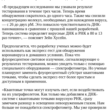
«В предыдущем исследовании мы узнавали результат
тестирования в течение трех часов. Теперь время
обнаружения сократилось до одного часа. Также мы снизили
концентрацию молекул, необходимых для нахождения вируса,
— с 26 до двух pM. Это повысило чувствительность ДНК-
наномашины в сравнении с прошлой нашей разработкой.
Теперь система определяет вирусные ДНК и РНК в 80 и 13
раз точнее», — поясняет Зейн Хусейн.
Предполагается, что разработку ученых можно будет
использовать как экспресс-тест для обнаружения
коронавируса в домашних условиях. Пока что
флуоресцентное световое излучение, сигнализирующее о
результатах тестирования, можно увидеть только с помощью
специального оборудования — спектрофотометра. Но ученые
планируют заменить флуоресцентный субстрат квантовыми
точками, чтобы сделать экспресс-тест более простым и
доступным в применении.
«Квантовые точки могут излучать свет, если воздействовать
на их ультрафиолетом. Как только мы добавляем к ДНК-
системе с квантовыми точками вирусную РНК, сразу
замечаем разницу в освещении невооруженным глазом. Нам
больше не понадобится спектрофотометр. Мы уже проверили